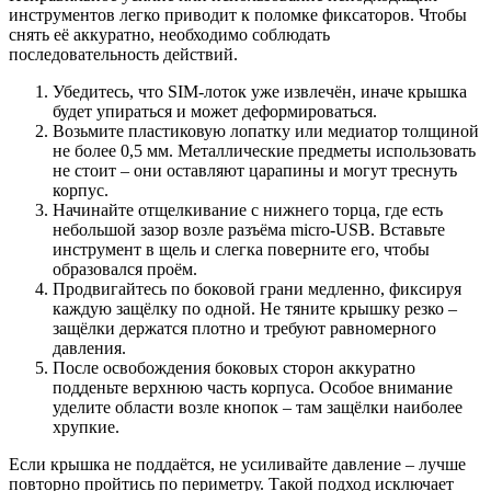
инструментов легко приводит к поломке фиксаторов. Чтобы
снять её аккуратно, необходимо соблюдать
последовательность действий.
Убедитесь, что SIM-лоток уже извлечён, иначе крышка
будет упираться и может деформироваться.
Возьмите пластиковую лопатку или медиатор толщиной
не более 0,5 мм. Металлические предметы использовать
не стоит – они оставляют царапины и могут треснуть
корпус.
Начинайте отщелкивание с нижнего торца, где есть
небольшой зазор возле разъёма micro-USB. Вставьте
инструмент в щель и слегка поверните его, чтобы
образовался проём.
Продвигайтесь по боковой грани медленно, фиксируя
каждую защёлку по одной. Не тяните крышку резко –
защёлки держатся плотно и требуют равномерного
давления.
После освобождения боковых сторон аккуратно
подденьте верхнюю часть корпуса. Особое внимание
уделите области возле кнопок – там защёлки наиболее
хрупкие.
Если крышка не поддаётся, не усиливайте давление – лучше
повторно пройтись по периметру. Такой подход исключает