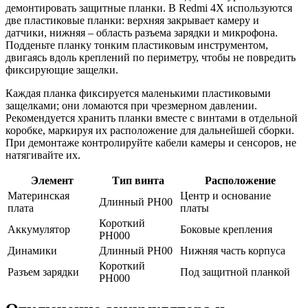
демонтировать защитные планки. В Redmi 4X используются
две пластиковые планки: верхняя закрывает камеру и
датчики, нижняя – область разъема зарядки и микрофона.
Подденьте планку тонким пластиковым инструментом,
двигаясь вдоль креплений по периметру, чтобы не повредить
фиксирующие защелки.
Каждая планка фиксируется маленькими пластиковыми
защелками; они ломаются при чрезмерном давлении.
Рекомендуется хранить планки вместе с винтами в отдельной
коробке, маркируя их расположение для дальнейшей сборки.
При демонтаже контролируйте кабели камеры и сенсоров, не
натягивайте их.
Элемент
Тип винта
Расположение
Материнская
Центр и основание
Длинный PH00
плата
платы
Короткий
Аккумулятор
Боковые крепления
PH000
Динамики
Длинный PH00
Нижняя часть корпуса
Короткий
Разъем зарядки
Под защитной планкой
PH000