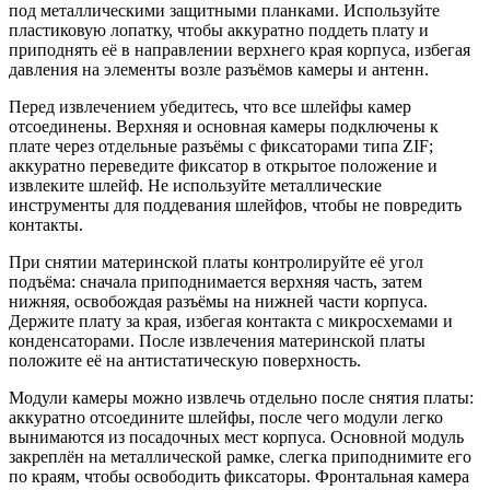
под металлическими защитными планками. Используйте
пластиковую лопатку, чтобы аккуратно поддеть плату и
приподнять её в направлении верхнего края корпуса, избегая
давления на элементы возле разъёмов камеры и антенн.
Перед извлечением убедитесь, что все шлейфы камер
отсоединены. Верхняя и основная камеры подключены к
плате через отдельные разъёмы с фиксаторами типа ZIF;
аккуратно переведите фиксатор в открытое положение и
извлеките шлейф. Не используйте металлические
инструменты для поддевания шлейфов, чтобы не повредить
контакты.
При снятии материнской платы контролируйте её угол
подъёма: сначала приподнимается верхняя часть, затем
нижняя, освобождая разъёмы на нижней части корпуса.
Держите плату за края, избегая контакта с микросхемами и
конденсаторами. После извлечения материнской платы
положите её на антистатическую поверхность.
Модули камеры можно извлечь отдельно после снятия платы:
аккуратно отсоедините шлейфы, после чего модули легко
вынимаются из посадочных мест корпуса. Основной модуль
закреплён на металлической рамке, слегка приподнимите его
по краям, чтобы освободить фиксаторы. Фронтальная камера