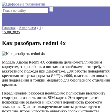
Главная
›
Алгоритм
›
1
›
15.09.2025
Как разобрать redmi 4x
Модель Xiaomi Redmi 4X оснащена цельнометаллическим
корпусом, закреплённым винтами и защёлками, что требует
аккуратного подхода при демонтаже. Для работы понадобится
крестовая отвертка формата
Phillips #000
, пластиковая лопатка
для поддевания и тонкий медиатор для безопасного отделения
крышки.
Перед началом разборки необходимо полностью выключить
смартфон и извлечь лоток SIM-карты. Это предотвратит
повреждение разъёмов и исключит вероятность короткого
замыкания. Хранить выкрученные винты рекомендуется
поэтапно, чтобы упростить обратную сборку устройства.