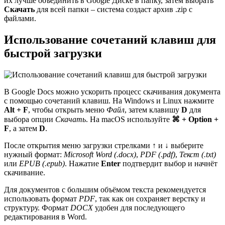
их лучше объединить в Google Диске в папку, затем выбрать
Скачать
для всей папки – система создаст архив .zip с
файлами.
Использование сочетаний клавиш для
быстрой загрузки
В Google Docs можно ускорить процесс скачивания документа
с помощью сочетаний клавиш. На Windows и Linux нажмите
Alt + F
, чтобы открыть меню
Файл
, затем клавишу
D
для
выбора опции
Скачать
. На macOS используйте
⌘ + Option +
F
, а затем
D
.
После открытия меню загрузки стрелками
↑
и
↓
выберите
нужный формат:
Microsoft Word (.docx)
,
PDF (.pdf)
,
Текст (.txt)
или
EPUB (.epub)
. Нажатие
Enter
подтвердит выбор и начнёт
скачивание.
Для документов с большим объёмом текста рекомендуется
использовать формат
PDF
, так как он сохраняет верстку и
структуру. Формат
DOCX
удобен для последующего
редактирования в Word.