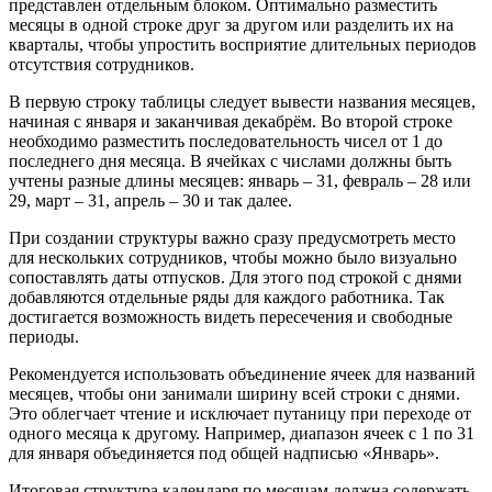
представлен отдельным блоком. Оптимально разместить
месяцы в одной строке друг за другом или разделить их на
кварталы, чтобы упростить восприятие длительных периодов
отсутствия сотрудников.
В первую строку таблицы следует вывести названия месяцев,
начиная с января и заканчивая декабрём. Во второй строке
необходимо разместить последовательность чисел от 1 до
последнего дня месяца. В ячейках с числами должны быть
учтены разные длины месяцев: январь – 31, февраль – 28 или
29, март – 31, апрель – 30 и так далее.
При создании структуры важно сразу предусмотреть место
для нескольких сотрудников, чтобы можно было визуально
сопоставлять даты отпусков. Для этого под строкой с днями
добавляются отдельные ряды для каждого работника. Так
достигается возможность видеть пересечения и свободные
периоды.
Рекомендуется использовать объединение ячеек для названий
месяцев, чтобы они занимали ширину всей строки с днями.
Это облегчает чтение и исключает путаницу при переходе от
одного месяца к другому. Например, диапазон ячеек с 1 по 31
для января объединяется под общей надписью «Январь».
Итоговая структура календаря по месяцам должна содержать