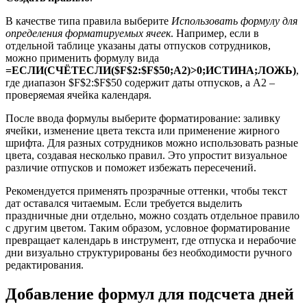
В качестве типа правила выберите
Использовать формулу для
определения форматируемых ячеек
. Например, если в
отдельной таблице указаны даты отпусков сотрудников,
можно применить формулу вида
=ЕСЛИ(СЧЁТЕСЛИ($F$2:$F$50;A2)>0;ИСТИНА;ЛОЖЬ)
,
где диапазон $F$2:$F$50 содержит даты отпусков, а A2 –
проверяемая ячейка календаря.
После ввода формулы выберите форматирование: заливку
ячейки, изменение цвета текста или применение жирного
шрифта. Для разных сотрудников можно использовать разные
цвета, создавая несколько правил. Это упростит визуальное
различие отпусков и поможет избежать пересечений.
Рекомендуется применять прозрачные оттенки, чтобы текст
дат оставался читаемым. Если требуется выделить
праздничные дни отдельно, можно создать отдельное правило
с другим цветом. Таким образом, условное форматирование
превращает календарь в инструмент, где отпуска и нерабочие
дни визуально структурированы без необходимости ручного
редактирования.
Добавление формул для подсчета дней