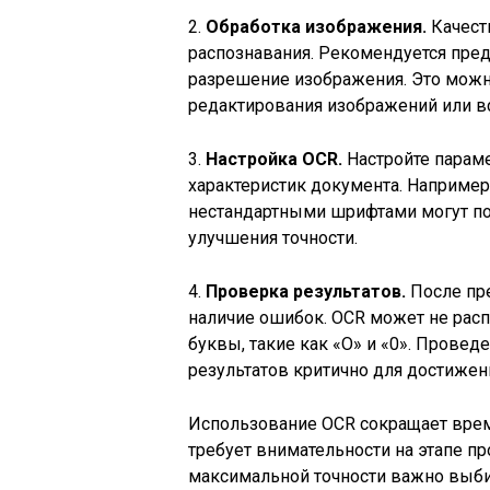
2.
Обработка изображения.
Качест
распознавания. Рекомендуется пред
разрешение изображения. Это можн
редактирования изображений или в
3.
Настройка OCR.
Настройте параме
характеристик документа. Например
нестандартными шрифтами могут по
улучшения точности.
4.
Проверка результатов.
После пре
наличие ошибок. OCR может не рас
буквы, такие как «О» и «0». Прове
результатов критично для достиже
Использование OCR сокращает время
требует внимательности на этапе п
максимальной точности важно выби