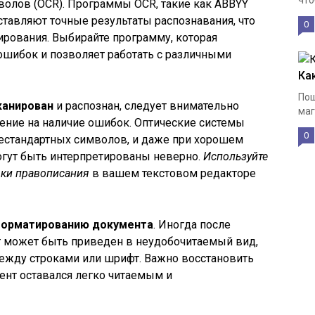
что
волов (OCR). Программы OCR, такие как ABBYY
оставляют точные результаты распознавания, что
0
ирования. Выбирайте программу, которая
шибок и позволяет работать с различными
Как
Пош
канирован
и распознан, следует внимательно
маг
ение на наличие ошибок. Оптические системы
0
нестандартных символов, и даже при хорошем
огут быть интерпретированы неверно.
Используйте
рки правописания
в вашем текстовом редакторе
форматированию документа
. Иногда после
т может быть приведен в неудобочитаемый вид,
ежду строками или шрифт. Важно восстановить
ент оставался легко читаемым и