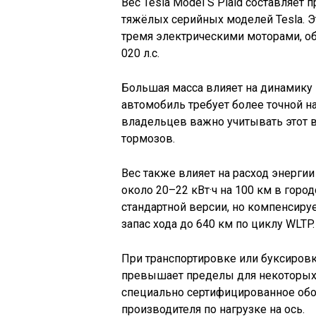
Вес Tesla Model S Plaid составляет 
тяжёлых серийных моделей Tesla. Эт
тремя электрическими моторами, 
020 л.с.
Большая масса влияет на динамику 
автомобиль требует более точной н
владельцев важно учитывать этот 
тормозов.
Вес также влияет на расход энергии 
около 20–22 кВт·ч на 100 км в горо
стандартной версии, но компенсир
запас хода до 640 км по циклу WLTP.
При транспортировке или буксировке
превышает пределы для некоторых
специально сертифицированное об
производителя по нагрузке на ось.