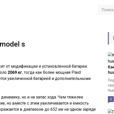
 model s
сит от модификации и установленной батареи.
Ка
коло
2069 кг
, тогда как более мощная Plaid
hu
ется увеличенной батареей и дополнительными
Под
сер
Hua
 динамику, но и на запас хода. Чем тяжелее
0
е, но вместе с этим увеличивается и ёмкость
выражается в диапазоне до
652 км на одном заряде