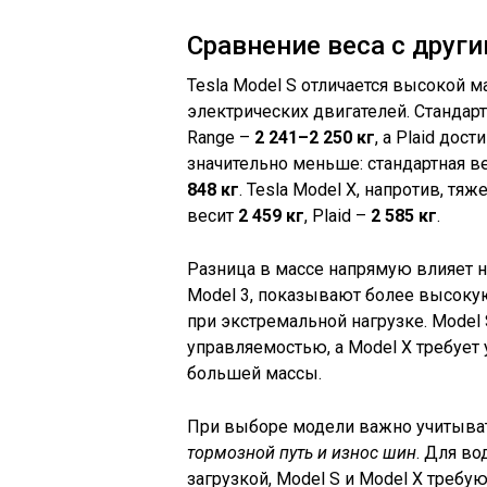
Сравнение веса с друг
Tesla Model S отличается высокой ма
электрических двигателей. Стандар
Range –
2 241–2 250 кг
, а Plaid дост
значительно меньше: стандартная в
848 кг
. Tesla Model X, напротив, тя
весит
2 459 кг
, Plaid –
2 585 кг
.
Разница в массе напрямую влияет н
Model 3, показывают более высоку
при экстремальной нагрузке. Model
управляемостью, а Model X требует
большей массы.
При выборе модели важно учитывать
тормозной путь и износ шин
. Для во
загрузкой, Model S и Model X требу