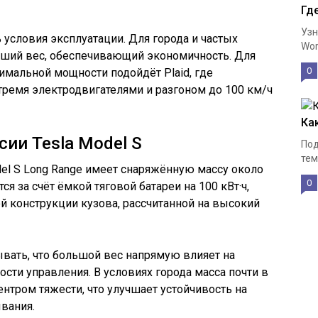
Гд
Узн
 условия эксплуатации. Для города и частых
Wor
ший вес, обеспечивающий экономичность. Для
0
имальной мощности подойдёт Plaid, где
ремя электродвигателями и разгоном до 100 км/ч
Ка
ии Tesla Model S
Под
тем
el S Long Range имеет снаряжённую массу около
0
ся за счёт ёмкой тяговой батареи на 100 кВт·ч,
й конструкции кузова, рассчитанной на высокий
ывать, что большой вес напрямую влияет на
ости управления. В условиях города масса почти в
нтром тяжести, что улучшает устойчивость на
вания.