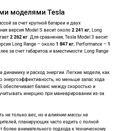
ими моделями Tesla
ссой за счет крупной батареи и двух
тная версия Model S весит около
2 241 кг
, Long
игает
2 262 кг
. Для сравнения, Tesla Model 3 весит
ерсия Long Range – около
1 847 кг
, Performance –
1
желее за счет габаритов и вместимости: Long Range
а динамику и расход энергии. Легкие модели, как
ю энергоэффективность, но меньше запас хода
 S обеспечивает баланс между скоростью и
 учитывать инерцию при маневрировании из-за
 не только вес, но и
влияние массы на
дителей, планирующих часто ездить с полной
ют более внимательного подхода к техническому