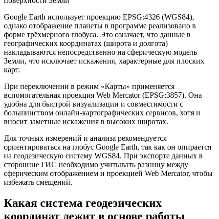
Google Earth использует проекцию EPSG:4326 (WGS84),
однако отображение планеты в программе реализовано в
форме трёхмерного глобуса. Это означает, что данные в
географических координатах (широта и долгота)
накладываются непосредственно на сферическую модель
Земли, что исключает искажения, характерные для плоских
карт.
При переключении в режим «Карты» применяется
вспомогательная проекция Web Mercator (EPSG:3857). Она
удобна для быстрой визуализации и совместимости с
большинством онлайн-картографических сервисов, хотя и
вносит заметные искажения в высоких широтах.
Для точных измерений и анализа рекомендуется
ориентироваться на глобус Google Earth, так как он опирается
на геодезическую систему WGS84. При экспорте данных в
сторонние ГИС необходимо учитывать разницу между
сферическим отображением и проекцией Web Mercator, чтобы
избежать смещений.
Какая система геодезических
координат лежит в основе работы