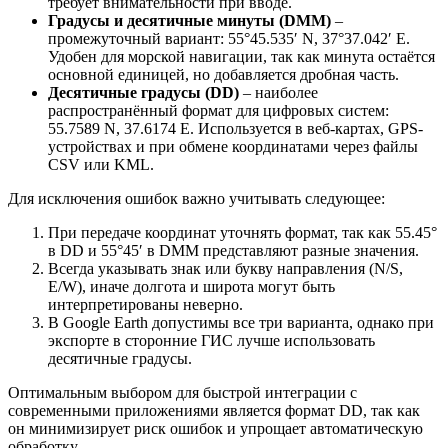
требует внимательности при вводе.
Градусы и десятичные минуты (DMM)
–
промежуточный вариант: 55°45.535′ N, 37°37.042′ E.
Удобен для морской навигации, так как минута остаётся
основной единицей, но добавляется дробная часть.
Десятичные градусы (DD)
– наиболее
распространённый формат для цифровых систем:
55.7589 N, 37.6174 E. Используется в веб-картах, GPS-
устройствах и при обмене координатами через файлы
CSV или KML.
Для исключения ошибок важно учитывать следующее:
При передаче координат уточнять формат, так как 55.45°
в DD и 55°45′ в DMM представляют разные значения.
Всегда указывать знак или букву направления (N/S,
E/W), иначе долгота и широта могут быть
интерпретированы неверно.
В Google Earth допустимы все три варианта, однако при
экспорте в сторонние ГИС лучше использовать
десятичные градусы.
Оптимальным выбором для быстрой интеграции с
современными приложениями является формат DD, так как
он минимизирует риск ошибок и упрощает автоматическую
обработку.