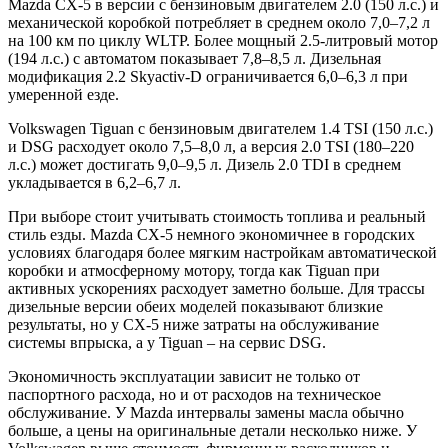
Mazda CX-5 в версии с бензиновым двигателем 2.0 (150 л.с.) и
механической коробкой потребляет в среднем около 7,0–7,2 л
на 100 км по циклу WLTP. Более мощный 2.5-литровый мотор
(194 л.с.) с автоматом показывает 7,8–8,5 л. Дизельная
модификация 2.2 Skyactiv-D ограничивается 6,0–6,3 л при
умеренной езде.
Volkswagen Tiguan с бензиновым двигателем 1.4 TSI (150 л.с.)
и DSG расходует около 7,5–8,0 л, а версия 2.0 TSI (180–220
л.с.) может достигать 9,0–9,5 л. Дизель 2.0 TDI в среднем
укладывается в 6,2–6,7 л.
При выборе стоит учитывать стоимость топлива и реальный
стиль езды. Mazda CX-5 немного экономичнее в городских
условиях благодаря более мягким настройкам автоматической
коробки и атмосферному мотору, тогда как Tiguan при
активных ускорениях расходует заметно больше. Для трассы
дизельные версии обеих моделей показывают близкие
результаты, но у CX-5 ниже затраты на обслуживание
системы впрыска, а у Tiguan – на сервис DSG.
Экономичность эксплуатации зависит не только от
паспортного расхода, но и от расходов на техническое
обслуживание. У Mazda интервалы замены масла обычно
больше, а цены на оригинальные детали несколько ниже. У