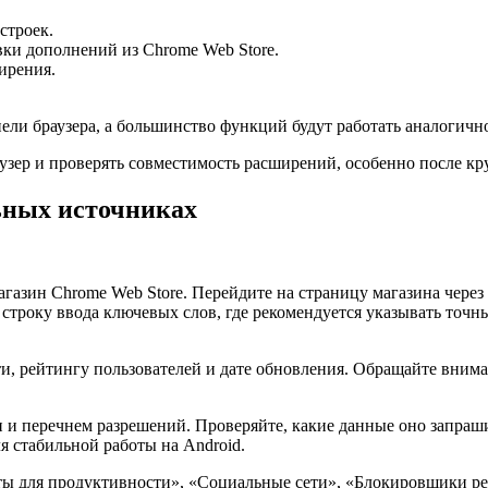
строек.
ки дополнений из Chrome Web Store.
ирения.
ели браузера, а большинство функций будут работать аналогичн
узер и проверять совместимость расширений, особенно после кр
ьных источниках
зин Chrome Web Store. Перейдите на страницу магазина через б
з строку ввода ключевых слов, где рекомендуется указывать то
, рейтингу пользователей и дате обновления. Обращайте внима
 и перечнем разрешений. Проверяйте, какие данные оно запраш
я стабильной работы на Android.
нты для продуктивности», «Социальные сети», «Блокировщики р