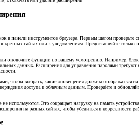
ть, отключать или удалять расширения
ширения
ачок в панели инструментов браузера. Первым шагом проверьте
конкретных сайтах или к уведомлениям. Предоставляйте только 
 или отключите функции по вашему усмотрению. Например, бло
ильных данных. Расширения для управления паролями требуют н
асности.
ями, чтобы выбрать, какие оповещения должны отображаться н
одтверждения доступа к облачным данным. Проверяйте и обновля
 не используются. Это сокращает нагрузку на память устройств
сширения на разных сайтах, чтобы убедиться в корректности ра
е