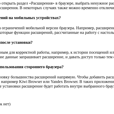
 открыть раздел «Расширения» в браузере, выбрать ненужное ра
расширения. В некоторых случаях также можно временно отключи
ений на мобильных устройствах?
а ограничений мобильной версии браузера. Например, расширен
екоторые функции расширений, рассчитанные на работу с настол
после установки?
ным для корректной работы, например, к истории посещений или
ие данные запрашивает расширение, и давать доступ только тем
пользования стороннего браузера?
новку большинства расширений напрямую. Чтобы добавить расши
например Kiwi Browser или Yandex Browser. В таких приложен
е установки расширение будет работать внутри выбранного брауз
к нет)