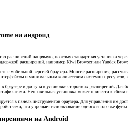
rome на андроид
тво расширений напрямую, поэтому стандартная установка через
оддержкой расширений, например Kiwi Browser или Yandex Brow
ть с мобильной версией браузера. Многие расширения, рассчита
нтерфейсом и минимальным количеством системных ресурсов, чт
в браузере и доступа к установке сторонних расширений. Для бе
тификатами. Неправильная установка может привести к сбоям в 
руется в панель инструментов браузера. Для управления им до
ройствами, что упрощает использование одного и того же функц
ширениями на Android