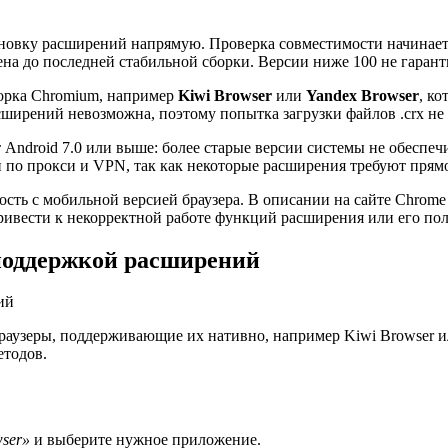
новку расширений напрямую. Проверка совместимости начинаетс
лена до последней стабильной сборки. Версии ниже 100 не гара
борка Chromium, например
Kiwi Browser
или
Yandex Browser
, к
ширений невозможна, поэтому попытка загрузки файлов .crx не д
 Android 7.0 или выше: более старые версии системы не обеспе
й по прокси и VPN, так как некоторые расширения требуют прям
ть с мобильной версией браузера. В описании на сайте Chrome 
ривести к некорректной работе функций расширения или его по
 поддержкой расширений
браузеры, поддерживающие их нативно, например Kiwi Browser 
етодов.
wser»
и выберите нужное приложение.