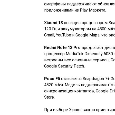
смартфоны поддерживают обновлени
приложениями из Play Маркета.
Xiaomi 13
оснащен процессором Snap
120 Гц и аккумулятором на 4500 мА·
Gmail, YouTube и Google Maps, что э
Redmi Note 13 Pro
предлагает диспл
процессор MediaTek Dimensity 6080+
встроены все основные сервисы Goo
Google Security Patch.
Poco F5
отличается Snapdragon 7+ Ge
4820 мА·ч. Модель поддерживает мн
синхронизация контактов, Google Dr
Store.
При выборе Xiaomi важно ориентир