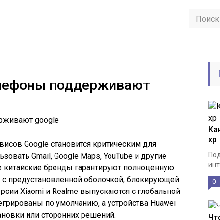
елефоны поддерживают
Ка
xp
висов Google становится критическим для
Под
зовать Gmail, Google Maps, YouTube и другие
инт
се китайские бренды гарантируют полноценную
х с предустановленной оболочкой, блокирующей
0
ерсии Xiaomi и Realme выпускаются с глобальной
егрированы по умолчанию, а устройства Huawei
тановки или сторонних решений.
Чт