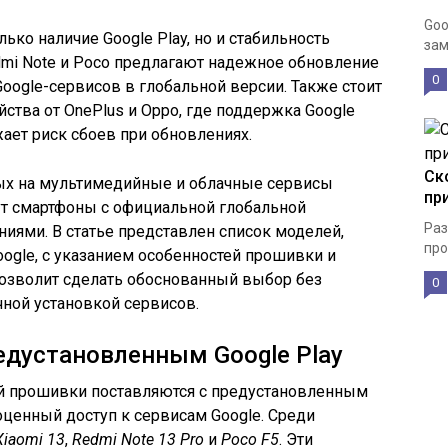
Goo
ько наличие Google Play, но и стабильность
зам
dmi Note и Poco предлагают надежное обновление
0
Google-сервисов в глобальной версии. Также стоит
ства от OnePlus и Oppo, где поддержка Google
жает риск сбоев при обновлениях.
Ск
ых на мультимедийные и облачные сервисы
пр
т смартфоны с официальной глобальной
Раз
иями. В статье представлен список моделей,
про
ogle, с указанием особенностей прошивки и
позволит сделать обоснованный выбор без
0
ной установкой сервисов.
едустановленным Google Play
ей прошивки поставляются с предустановленным
ноценный доступ к сервисам Google. Среди
Xiaomi 13
,
Redmi Note 13 Pro
и
Poco F5
. Эти