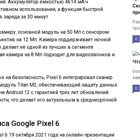
ий. Аккумулятор ёмкостью 4614 мА·ч
Ск
активном использовании, а функция быстрой
пр
 заряда за 30 минут.
Раз
про
камеру: основной модуль на 50 Мп с сенсором
ектив на 12 Мп. Камера поддерживает ночной
0
 делает её одной из лучших в сегменте
ая камера на 8 Мп подходит для видеозвонков и
Чт
Goo
 на безопасность, Pixel 6 интегрировал сканер
зам
модуль Titan M2, обеспечивающий защиту данных.
0
м Android 12 с гарантией трёх лет обновлений
ости, что делает его актуальным в среднесрочной
а Google Pixel 6
l 6 19 октября 2021 года на онлайн-презентации