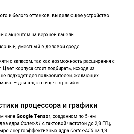
ного и белого оттенков, выделяющее устройство
ый с акцентом на верхней панели.
черный, уместный в деловой среде.
ти с запасом, так как возможность расширения с
 Цвет корпуса стоит подбирать, исходя из
ьше подходят для пользователей, желающих
мные – для тех, кто ищет строгий и
стики процессора и графики
ом чипе
Google Tensor
, созданном по 5-нм
 два ядра
Cortex-X1
с тактовой частотой до 2,8 ГГц,
етыре энергоэффективных ядра
Cortex-A55
на 1,8