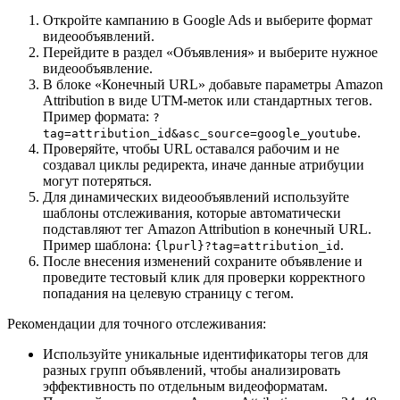
Откройте кампанию в Google Ads и выберите формат
видеообъявлений.
Перейдите в раздел «Объявления» и выберите нужное
видеообъявление.
В блоке «Конечный URL» добавьте параметры Amazon
Attribution в виде UTM-меток или стандартных тегов.
Пример формата:
?
.
tag=attribution_id&asc_source=google_youtube
Проверяйте, чтобы URL оставался рабочим и не
создавал циклы редиректа, иначе данные атрибуции
могут потеряться.
Для динамических видеообъявлений используйте
шаблоны отслеживания, которые автоматически
подставляют тег Amazon Attribution в конечный URL.
Пример шаблона:
.
{lpurl}?tag=attribution_id
После внесения изменений сохраните объявление и
проведите тестовый клик для проверки корректного
попадания на целевую страницу с тегом.
Рекомендации для точного отслеживания:
Используйте уникальные идентификаторы тегов для
разных групп объявлений, чтобы анализировать
эффективность по отдельным видеоформатам.