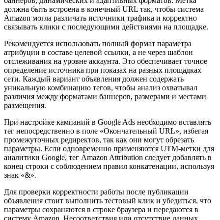
баннеров, динамических и адаптивных форматов. Метка
должна быть встроена в конечный URL так, чтобы система
Amazon могла различать источники трафика и корректно
связывать клики с последующими действиями на площадке.
Рекомендуется использовать полный формат параметра
атрибуции в составе целевой ссылки, а не через шаблон
отслеживания на уровне аккаунта. Это обеспечивает точное
определение источника при показах на разных площадках
сети. Каждый вариант объявления должен содержать
уникальную комбинацию тегов, чтобы анализ охватывал
различия между форматами баннеров, размерами и местами
размещения.
При настройке кампаний в Google Ads необходимо вставлять
тег непосредственно в поле «Окончательный URL», избегая
промежуточных редиректов, так как они могут обрезать
параметры. Если одновременно применяются UTM-метки для
аналитики Google, тег Amazon Attribution следует добавлять в
конец строки с соблюдением правил конкатенации, используя
знак «&».
Для проверки корректности работы после публикации
объявления стоит выполнить тестовый клик и убедиться, что
параметры сохраняются в строке браузера и передаются в
систему Amazon. Несоответствия или отсутствие данных