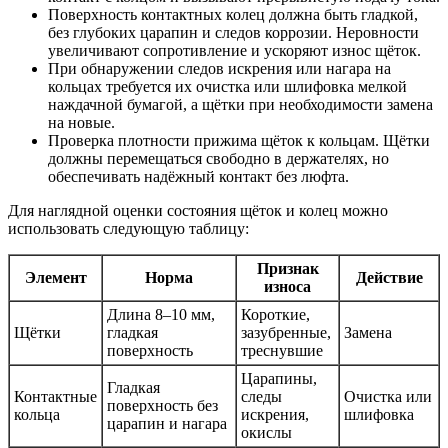
Поверхность контактных колец должна быть гладкой,
без глубоких царапин и следов коррозии. Неровности
увеличивают сопротивление и ускоряют износ щёток.
При обнаружении следов искрения или нагара на
кольцах требуется их очистка или шлифовка мелкой
наждачной бумагой, а щётки при необходимости замена
на новые.
Проверка плотности прижима щёток к кольцам. Щётки
должны перемещаться свободно в держателях, но
обеспечивать надёжный контакт без люфта.
Для наглядной оценки состояния щёток и колец можно
использовать следующую таблицу:
Признак
Элемент
Норма
Действие
износа
Длина 8–10 мм,
Короткие,
Щётки
гладкая
зазубренные,
Замена
поверхность
треснувшие
Царапины,
Гладкая
Контактные
следы
Очистка или
поверхность без
кольца
искрения,
шлифовка
царапин и нагара
окислы