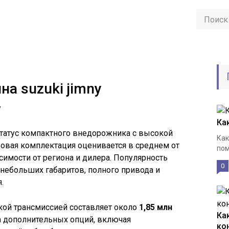
а suzuki jimny
Ка
 статус компактного внедорожника с высокой
Как
овая комплектация оценивается в среднем от
пом
исимости от региона и дилера. Популярность
0
небольших габаритов, полного привода и
.
кой трансмиссией составляет около
1,85 млн
Ка
та дополнительных опций, включая
ко