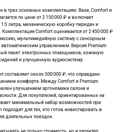
ен в трех основных комплектациях: Base, Comfort и
агается по цене от 2 150 000 ₽ и включает
1.5 литра, механическую коробку передач и
 Комплектация Comfort оценивается от 2 450 000 ₽
миссию, мультимедийную систему с сенсорным
 автоматическим управлением. Версия Premium
олный пакет электронных помощников, кожаную
 сидений и улучшенную аудиосистему.
t составляет около 300 000 ₽, что оправдано
ением комфорта. Между Comfort и Premium
ловлен улучшением эргономики салона и
сности. Для покупателей, ориентированных на
ивает минимальный набор возможностей при
 подходит для тех, кто готов инвестировать в
ля длительных поездок.
тывать не только стоимость, но и характер