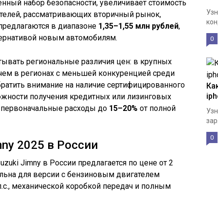
нный набор безопасности, увеличивает стоимость
Узн
ателей, рассматривающих вторичный рынок,
кон
предлагаются в диапазоне
1,35–1,55 млн рублей
,
тернативой новым автомобилям.
0
тывать региональные различия цен: в крупных
чем в регионах с меньшей конкуренцией среди
обратить внимание на наличие сертифицированного
Ка
iph
ожности получения кредитных или лизинговых
ь первоначальные расходы до
15–20%
от полной
Узн
зар
0
mny 2025 в России
uzuki Jimny в России предлагается по цене от 2
уальна для версии с бензиновым двигателем
.с., механической коробкой передач и полным