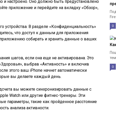
о и настроено. Оно должно быть предустановлено
пр
ройте приложение и перейдите на вкладку «Обзор»,
Под
Fir
0
го устройства. В разделе «Конфиденциальность»
дитесь, что доступ к данным для приложения
 приложению собирать и хранить данные о ваших
Ка
Пош
ния шагов, если она еще не активирована. Это
тем
 «Здоровья», выбрав «Активность» и включив
0
сле этого ваш iPhone начнет автоматически
торые вы делаете каждый день.
одсчета вы можете синхронизировать данные с
pple Watch или другие фитнес-трекеры. Эти
ные параметры, такие как пройденное расстояние
ость анализа активности.