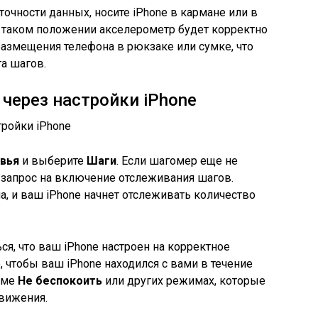
точности данных, носите iPhone в кармане или в
в таком положении акселерометр будет корректно
азмещения телефона в рюкзаке или сумке, что
та шагов.
через настройки iPhone
вья
и выберите
Шаги
. Если шагомер еще не
 запрос на включение отслеживания шагов.
, и ваш iPhone начнет отслеживать количество
я, что ваш iPhone настроен на корректное
 чтобы ваш iPhone находился с вами в течение
жиме
Не беспокоить
или других режимах, которые
движения.