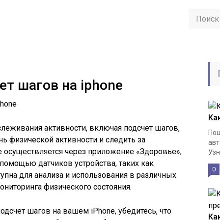
ет шагов на iphone
Ка
слеживания активности, включая подсчет шагов,
Пош
нь физической активности и следить за
авт
e осуществляется через приложение «Здоровье»,
Узн
помощью датчиков устройства, таких как
0
упна для анализа и использования в различных
мониторинга физического состояния.
одсчет шагов на вашем iPhone, убедитесь, что
Как