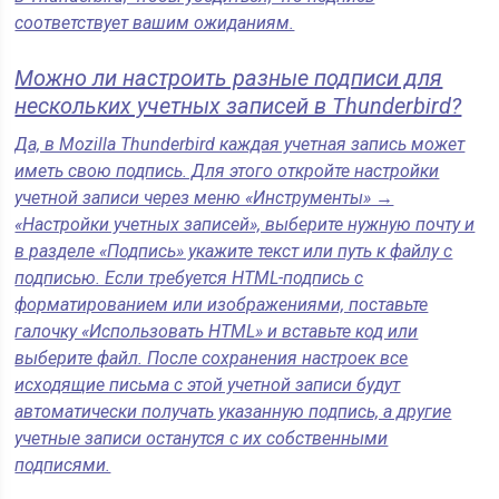
соответствует вашим ожиданиям.
Можно ли настроить разные подписи для
нескольких учетных записей в Thunderbird?
Да, в Mozilla Thunderbird каждая учетная запись может
иметь свою подпись. Для этого откройте настройки
учетной записи через меню «Инструменты» →
«Настройки учетных записей», выберите нужную почту и
в разделе «Подпись» укажите текст или путь к файлу с
подписью. Если требуется HTML-подпись с
форматированием или изображениями, поставьте
галочку «Использовать HTML» и вставьте код или
выберите файл. После сохранения настроек все
исходящие письма с этой учетной записи будут
автоматически получать указанную подпись, а другие
учетные записи останутся с их собственными
подписями.