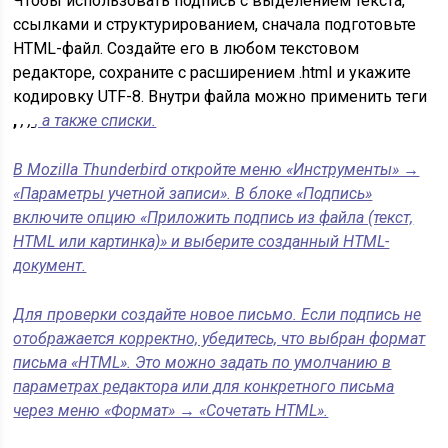
Чтобы использовать подпись с выделением текста,
ссылками и структурированием, сначала подготовьте
HTML-файл. Создайте его в любом текстовом
редакторе, сохраните с расширением .html и укажите
кодировку UTF-8. Внутри файла можно применить теги
,
,
,
, а также списки.
В Mozilla Thunderbird откройте меню «Инструменты» →
«Параметры учетной записи». В блоке «Подпись»
включите опцию «Приложить подпись из файла (текст,
HTML или картинка)» и выберите созданный HTML-
документ.
Для проверки создайте новое письмо. Если подпись не
отображается корректно, убедитесь, что выбран формат
письма «HTML». Это можно задать по умолчанию в
параметрах редактора или для конкретного письма
через меню «Формат» → «Сочетать HTML».