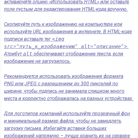
активируйте опцию «Использовать HTML» или оставьте
поле пустым для редактирования HTML-кода вручную.
Скопируйте путь к изображению на компьютере или
используйте URL изображения в интернете. В HTML-коде
подписи вставьте тег
<img
src="путь_к_изображению" alt="описание">
.
Атрибут
alt
обеспечивает отображение текста, если
изображение не загрузилось.
Рекомендуется использовать изображения формата
PNG или JPEG с разрешением до 300 пикселей по
ширине, чтобы подпись не занимала слишком много
места и корректно отображалась на разных устройствах.
Для логотипов компаний используйте прозрачный фон
и минимальный размер файла, чтобы не замедлять
загрузку письма. Избегайте вставки больших
изображений напрямую – лучше хранить их на сервере