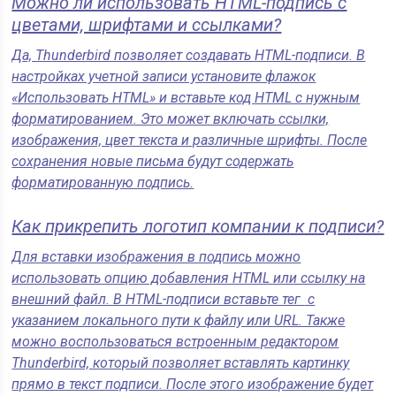
Можно ли использовать HTML-подпись с
цветами, шрифтами и ссылками?
Да, Thunderbird позволяет создавать HTML-подписи. В
настройках учетной записи установите флажок
«Использовать HTML» и вставьте код HTML с нужным
форматированием. Это может включать ссылки,
изображения, цвет текста и различные шрифты. После
сохранения новые письма будут содержать
форматированную подпись.
Как прикрепить логотип компании к подписи?
Для вставки изображения в подпись можно
использовать опцию добавления HTML или ссылку на
внешний файл. В HTML-подписи вставьте тег
с
указанием локального пути к файлу или URL. Также
можно воспользоваться встроенным редактором
Thunderbird, который позволяет вставлять картинку
прямо в текст подписи. После этого изображение будет