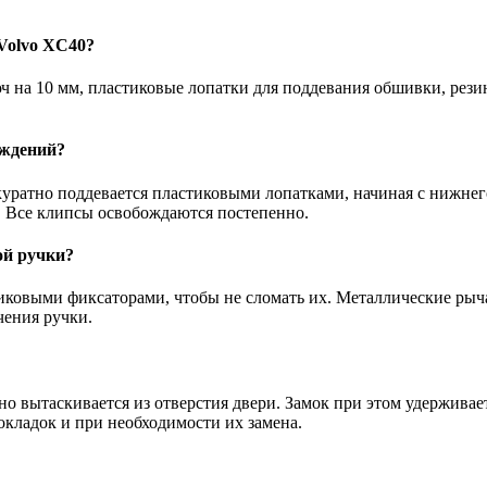
Volvo XC40?
юч на 10 мм, пластиковые лопатки для поддевания обшивки, рез
еждений?
уратно поддевается пластиковыми лопатками, начиная с нижнег
а. Все клипсы освобождаются постепенно.
ой ручки?
иковыми фиксаторами, чтобы не сломать их. Металлические рыч
чения ручки.
о вытаскивается из отверстия двери. Замок при этом удерживае
окладок и при необходимости их замена.