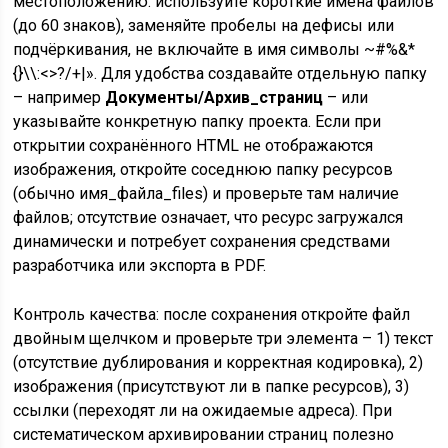
местоположению: используйте короткие имена файлов
(до 60 знаков), заменяйте пробелы на дефисы или
подчёркивания, не включайте в имя символы ~#%&*
{}\\:<>?/+|». Для удобства создавайте отдельную папку
– например
Документы/Архив_страниц
– или
указывайте конкретную папку проекта. Если при
открытии сохранённого HTML не отображаются
изображения, откройте соседнюю папку ресурсов
(обычно имя_файла_files) и проверьте там наличие
файлов; отсутствие означает, что ресурс загружался
динамически и потребует сохранения средствами
разработчика или экспорта в PDF.
Контроль качества: после сохранения откройте файл
двойным щелчком и проверьте три элемента – 1) текст
(отсутствие дублирования и корректная кодировка), 2)
изображения (присутствуют ли в папке ресурсов), 3)
ссылки (переходят ли на ожидаемые адреса). При
систематическом архивировании страниц полезно