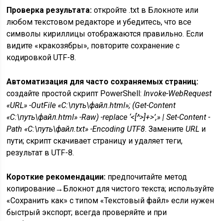
Проверка результата:
откройте .txt в Блокноте или
любом текстовом редакторе и убедитесь, что все
символы кириллицы отображаются правильно. Если
видите «кракозябры», повторите сохранение с
кодировкой UTF-8.
Автоматизация для часто сохраняемых страниц:
создайте простой скрипт PowerShell:
Invoke-WebRequest
«URL» -OutFile «C:\путь\файл.html»; (Get-Content
«C:\путь\файл.html» -Raw) -replace ‘<[^>]+>’,» | Set-Content -
Path «C:\путь\файл.txt» -Encoding UTF8
. Замените
URL
и
пути; скрипт скачивает страницу и удаляет теги,
результат в UTF-8.
Короткие рекомендации:
предпочитайте метод
копирование→Блокнот для чистого текста; используйте
«Сохранить как» с типом «Текстовый файл» если нужен
быстрый экспорт; всегда проверяйте и при