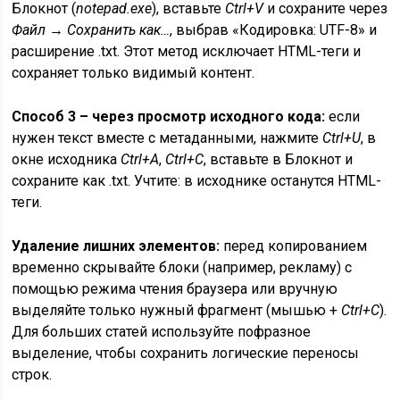
Блокнот (
notepad.exe
), вставьте
Ctrl+V
и сохраните через
Файл → Сохранить как…
, выбрав «Кодировка: UTF-8» и
расширение .txt. Этот метод исключает HTML-теги и
сохраняет только видимый контент.
Способ 3 – через просмотр исходного кода:
если
нужен текст вместе с метаданными, нажмите
Ctrl+U
, в
окне исходника
Ctrl+A
,
Ctrl+C
, вставьте в Блокнот и
сохраните как .txt. Учтите: в исходнике останутся HTML-
теги.
Удаление лишних элементов:
перед копированием
временно скрывайте блоки (например, рекламу) с
помощью режима чтения браузера или вручную
выделяйте только нужный фрагмент (мышью +
Ctrl+C
).
Для больших статей используйте пофразное
выделение, чтобы сохранить логические переносы
строк.