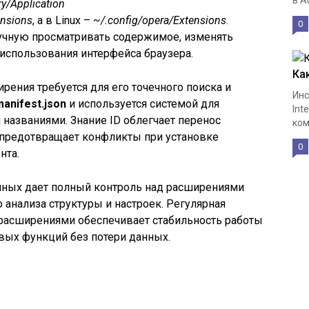
в A
ry/Application
ensions
, а в Linux –
~/.config/opera/Extensions
.
0
ручную просматривать содержимое, изменять
использования интерфейса браузера.
Как
ения требуется для его точечного поиска и
Инс
anifest.json
и используется системой для
Int
названиями. Знание ID облегчает перенос
ком
предотвращает конфликты при установке
0
нта.
нных дает полный контроль над расширениями
о анализа структуры и настроек. Регулярная
 расширениями обеспечивает стабильность работы
вых функций без потери данных.