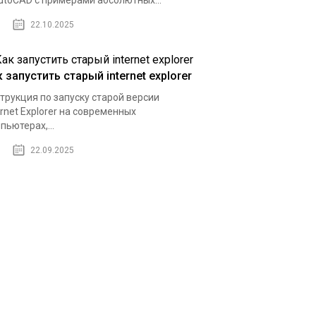
utoCAD с примерами абсолютных...
22.10.2025
 запустить старый internet explorer
трукция по запуску старой версии
ernet Explorer на современных
пьютерах,...
22.09.2025