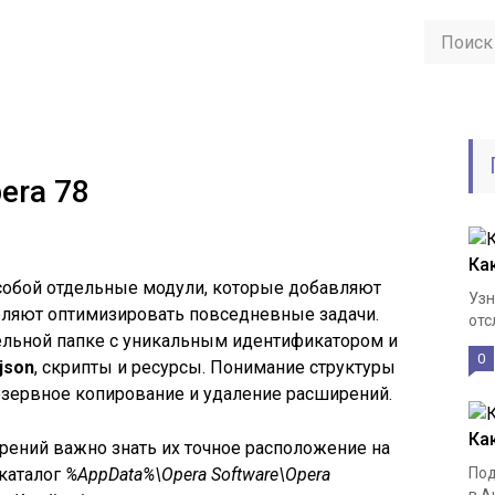
era 78
Как
собой отдельные модули, которые добавляют
Узн
оляют оптимизировать повседневные задачи.
отс
ельной папке с уникальным идентификатором и
0
json
, скрипты и ресурсы. Понимание структуры
резервное копирование и удаление расширений.
Ка
рений важно знать их точное расположение на
 каталог
%AppData%\Opera Software\Opera
Под