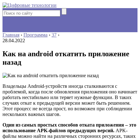
Главная
›
Программа
›
37
›
28.04.2022
Как на android откатить приложение
назад
Владельцы Android-устройств иногда сталкиваются с
проблемой, когда после обновления приложения оно начинает
работать нестабильно или теряет нужные функции. В таких
случаях откат к предыдущей версии может быть решением.
Этот процесс не всегда прост, но возможен при соблюдении
нескольких важных шагов.
Один из самых простых способов отката приложения – это
использование APK-файлов предыдущих версий.
APK-
файлы можно найти на различных сторонних ресурсах, таких