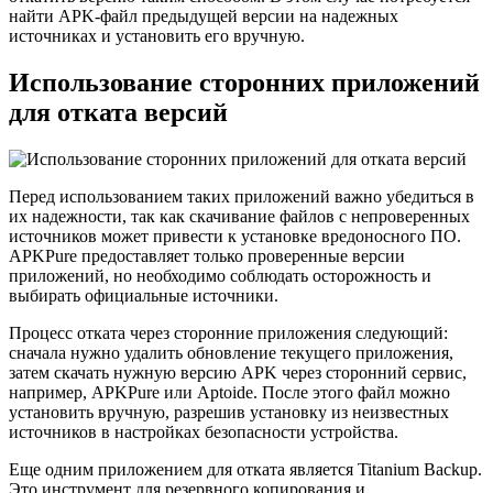
найти APK-файл предыдущей версии на надежных
источниках и установить его вручную.
Использование сторонних приложений
для отката версий
Перед использованием таких приложений важно убедиться в
их надежности, так как скачивание файлов с непроверенных
источников может привести к установке вредоносного ПО.
APKPure предоставляет только проверенные версии
приложений, но необходимо соблюдать осторожность и
выбирать официальные источники.
Процесс отката через сторонние приложения следующий:
сначала нужно удалить обновление текущего приложения,
затем скачать нужную версию APK через сторонний сервис,
например, APKPure или Aptoide. После этого файл можно
установить вручную, разрешив установку из неизвестных
источников в настройках безопасности устройства.
Еще одним приложением для отката является Titanium Backup.
Это инструмент для резервного копирования и