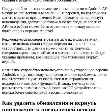
указана в разделе «Системные требования».
Следующий шаг – ознакомление с изменениями в Android API
между вашей текущей версией ОС и версией, на которую вы
хотите откатить приложение. Если приложение использует
нововведения, доступные только в более поздних версиях
API, его работа может быть ограничена или нарушена на
более старых версиях Android.
Рекомендуется проверить отзывы других пользователей,
которые использовали старую версию на аналогичных
устройствах. Эти данные можно найти на форумах,
специализированных сайтах и в магазинах приложений, где
указаны проблемы, возникающие при установке старых
версий.
Если ваше устройство использует сильно устаревшую версию
Android, могут возникнуть дополнительные проблемы, такие
как отсутствие нужных библиотек или ограниченная
поддержка некоторых функций. В таких случаях стоит
рассмотреть возможность обновления ОС устройства или
поиска более совместимой версии приложения.
Как удалить обновления и вернуть
приложение к предыдущей версии