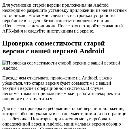
Для установки старой версии приложения на Android
необходимо разрешить установку приложений из неизвестных
источников. Это можно сделать в настройках устройства:
перейдите в раздел «Безопасность» и включите опцию
«Неизвестные источники». После этого откройте скачанный
APK-файл и следуйте инструкциям на экране.
Проверка совместимости старой
версии с вашей версией Android
Прежде чем откатывать приложение на Android, важно
убедиться, что старая версия будет совместима с вашей
текущей версией операционной системы. В случае
несовместимости приложение может работать некорректно
или вовсе не запуститься.
Для начала проверьте требования старой версии приложения,
которые обычно указаны в его документации или на странице
разработчика. Некоторые приложения могут требовать
определённой версии Android, минимальная версия обычно