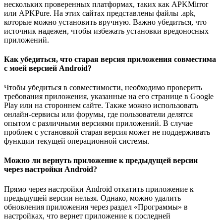
нескольких проверенных платформах, таких как APKMirror
или APKPure. На этих сайтах представлены файлы .apk,
которые можно установить вручную. Важно убедиться, что
источник надежен, чтобы избежать установки вредоносных
приложений.
Как убедиться, что старая версия приложения совместима
с моей версией Android?
Чтобы убедиться в совместимости, необходимо проверить
требования приложения, указанные на его странице в Google
Play или на стороннем сайте. Также можно использовать
онлайн-сервисы или форумы, где пользователи делятся
опытом с различными версиями приложений. В случае
проблем с установкой старая версия может не поддерживать
функции текущей операционной системы.
Можно ли вернуть приложение к предыдущей версии
через настройки Android?
Прямо через настройки Android откатить приложение к
предыдущей версии нельзя. Однако, можно удалить
обновления приложения через раздел «Программы» в
настройках, что вернет приложение к последней