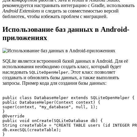
рекомендуется настраивать интеграцию с Gradle, использовать
Android Extensions
и следить за совместимостью версий
библиотек, чтобы избежать проблем с миграцией.
Использование баз данных в Android-
приложениях
SQLite является встроенной базой данных в Android. Для её
использования необходимо создать класс, который будет
наследовать
. Этот класс позволяет
SQLiteOpenHelper
создавать и обновлять базы данных, а также выполнять
запросы. Пример кода для создания базы данных:
public class DatabaseHelper extends SQLiteOpenHelper {

public DatabaseHelper(Context context) {

super(context, "my_database", null, 1);

}

@Override

public void onCreate(SQLiteDatabase db) {

String createTable = "CREATE TABLE users (id INTEGER PR
db.execSQL(createTable);

}
