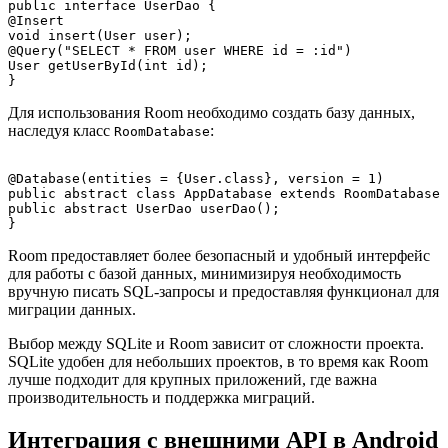
public interface UserDao {

@Insert

void insert(User user);

@Query("SELECT * FROM user WHERE id = :id")

User getUserById(int id);

Для использования Room необходимо создать базу данных,
наследуя класс
:
RoomDatabase
@Database(entities = {User.class}, version = 1)

public abstract class AppDatabase extends RoomDatabase 
public abstract UserDao userDao();

Room предоставляет более безопасный и удобный интерфейс
для работы с базой данных, минимизируя необходимость
вручную писать SQL-запросы и предоставляя функционал для
миграции данных.
Выбор между SQLite и Room зависит от сложности проекта.
SQLite удобен для небольших проектов, в то время как Room
лучше подходит для крупных приложений, где важна
производительность и поддержка миграций.
Интеграция с внешними API в Android