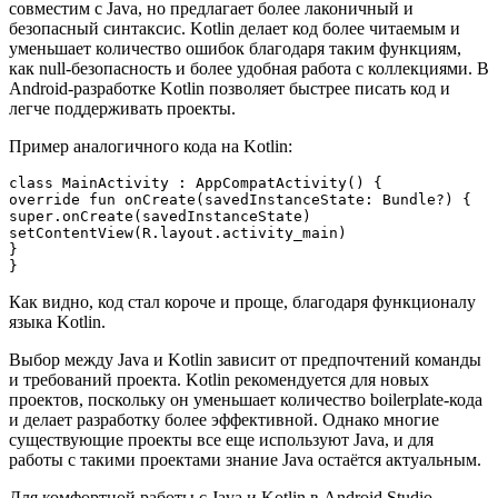
совместим с Java, но предлагает более лаконичный и
безопасный синтаксис. Kotlin делает код более читаемым и
уменьшает количество ошибок благодаря таким функциям,
как null-безопасность и более удобная работа с коллекциями. В
Android-разработке Kotlin позволяет быстрее писать код и
легче поддерживать проекты.
Пример аналогичного кода на Kotlin:
class MainActivity : AppCompatActivity() {

override fun onCreate(savedInstanceState: Bundle?) {

super.onCreate(savedInstanceState)

setContentView(R.layout.activity_main)

}

Как видно, код стал короче и проще, благодаря функционалу
языка Kotlin.
Выбор между Java и Kotlin зависит от предпочтений команды
и требований проекта. Kotlin рекомендуется для новых
проектов, поскольку он уменьшает количество boilerplate-кода
и делает разработку более эффективной. Однако многие
существующие проекты все еще используют Java, и для
работы с такими проектами знание Java остаётся актуальным.
Для комфортной работы с Java и Kotlin в Android Studio,