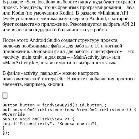
В разделе «Save location» выберите папку, куда будет сохранён
проект. Убедитесь, что выбран язык программирования – Java
или Kotlin (по умолчанию Kotlin). В разделе «Minimum API
level» установите минимальную версию Android, с которой
будет совместимо приложение. Рекомендуется выбрать API 21
или выше для поддержки большинства устройств.
После этого Android Studio создаст структуру проекта,
включая необходимые файлы для работы с UI и логикой
приложения. Основной файл для работы с интерфейсом – это
«activity_main.xml», а для кода – «MainActivity.java» или
«MainActivity.kt», в зависимости от выбранного языка.
В файле «activity_main.xml» можно настроить
пользовательский интерфейс. Начните с добавления простого
элемента, например, кнопки:
Button button = findViewById(R.id.button);

button.setOnClickListener(new View.OnClickListener() {

@Override

public void onClick(View v) {

Log.d("MainActivity", "Кнопка нажата");

}
