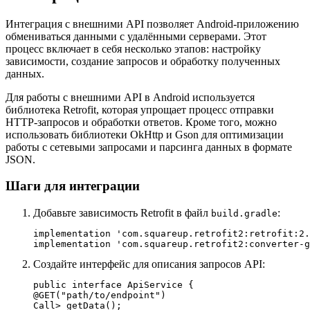
Интеграция с внешними API позволяет Android-приложению
обмениваться данными с удалёнными серверами. Этот
процесс включает в себя несколько этапов: настройку
зависимости, создание запросов и обработку полученных
данных.
Для работы с внешними API в Android используется
библиотека Retrofit, которая упрощает процесс отправки
HTTP-запросов и обработки ответов. Кроме того, можно
использовать библиотеки OkHttp и Gson для оптимизации
работы с сетевыми запросами и парсинга данных в формате
JSON.
Шаги для интеграции
Добавьте зависимость Retrofit в файл
:
build.gradle
implementation 'com.squareup.retrofit2:retrofit:2.
Создайте интерфейс для описания запросов API:
public interface ApiService {

@GET("path/to/endpoint")

Call
> getData();
