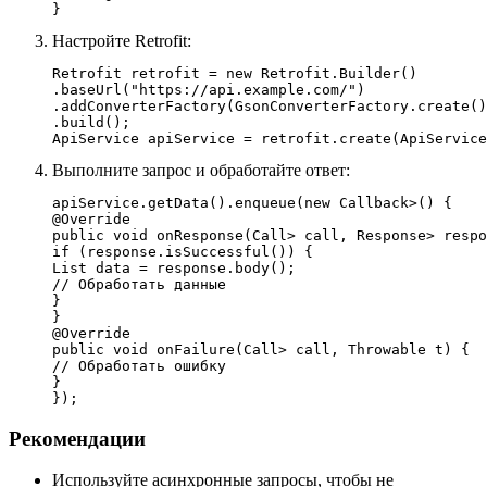
Настройте Retrofit:
Retrofit retrofit = new Retrofit.Builder()

.baseUrl("https://api.example.com/")

.addConverterFactory(GsonConverterFactory.create()
.build();

Выполните запрос и обработайте ответ:
apiService.getData().enqueue(new Callback
>() {

@Override

public void onResponse(Call
> call, Response
> respo
if (response.isSuccessful()) {

List
 data = response.body();

// Обработать данные

}

}

@Override

public void onFailure(Call
> call, Throwable t) {

// Обработать ошибку

}

Рекомендации
Используйте асинхронные запросы, чтобы не