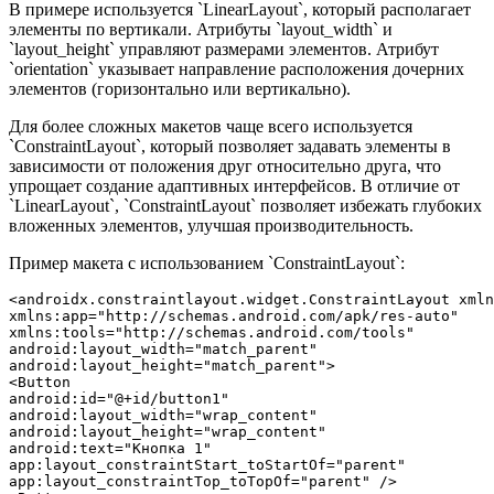
В примере используется `LinearLayout`, который располагает
элементы по вертикали. Атрибуты `layout_width` и
`layout_height` управляют размерами элементов. Атрибут
`orientation` указывает направление расположения дочерних
элементов (горизонтально или вертикально).
Для более сложных макетов чаще всего используется
`ConstraintLayout`, который позволяет задавать элементы в
зависимости от положения друг относительно друга, что
упрощает создание адаптивных интерфейсов. В отличие от
`LinearLayout`, `ConstraintLayout` позволяет избежать глубоких
вложенных элементов, улучшая производительность.
Пример макета с использованием `ConstraintLayout`:
<androidx.constraintlayout.widget.ConstraintLayout xmln
xmlns:app="http://schemas.android.com/apk/res-auto"

xmlns:tools="http://schemas.android.com/tools"

android:layout_width="match_parent"

android:layout_height="match_parent">

<Button

android:id="@+id/button1"

android:layout_width="wrap_content"

android:layout_height="wrap_content"

android:text="Кнопка 1"

app:layout_constraintStart_toStartOf="parent"

app:layout_constraintTop_toTopOf="parent" />
