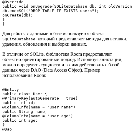
@Override

public void onUpgrade(SQLiteDatabase db, int oldVersion
db.execSQL("DROP TABLE IF EXISTS users");

onCreate(db);

}

Для работы с данными в базе используется объект
, который предоставляет методы для вставки,
SQLiteDatabase
удаления, обновления и выборки данных.
В отличие от SQLite, библиотека Room предоставляет
объектно-ориентированный подход. Используя аннотации,
можно определять сущности и взаимодействовать с базой
данных через DAO (Data Access Object). Пример
использования Room:
@Entity

public class User {

@PrimaryKey(autoGenerate = true)

public int id;

@ColumnInfo(name = "user_name")

public String name;

@ColumnInfo(name = "user_age")

public int age;

}

@Dao
