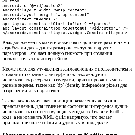
<Button

android:id="@+id/button2"

android:layout_width="wrap_content"

android:layout_height="wrap_content"

android:text="Кнопка 2"

app:layout_constraintStart_toStartOf="parent"

app:layout_constraintTop_toBottomOf="@id/button1" />

Каждый элемент в макете может быть дополнен различными
атрибутами для задания размеров, отступов и других
параметров. Это даёт полную гибкость при создании
пользовательских интерфейсов.
Кроме того, для улучшения взаимодействия с пользователем и
создания отзывчивых интерфейсов рекомендуется
использовать ресурсы с размерами, ориентированными на
разные экраны, такие как `dp` (density-independent pixels) для
разрешений и `sp` для текста.
Также важно учитывать принцип разделения логики и
представления. Для изменения состояния интерфейса лучше
использовать соответствующие методы из Java или Kotlin-
кода, а не изменять XML-файл напрямую, что делает
приложение более гибким и удобным в поддержке.