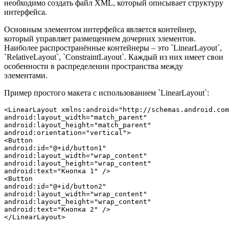
необходимо создать файл XML, который описывает структуру
интерфейса.
Основным элементом интерфейса является контейнер,
который управляет размещением дочерних элементов.
Наиболее распространённые контейнеры – это `LinearLayout`,
`RelativeLayout`, `ConstraintLayout`. Каждый из них имеет свои
особенности в распределении пространства между
элементами.
Пример простого макета с использованием `LinearLayout`:
<LinearLayout xmlns:android="http://schemas.android.com
android:layout_width="match_parent"

android:layout_height="match_parent"

android:orientation="vertical">

<Button

android:id="@+id/button1"

android:layout_width="wrap_content"

android:layout_height="wrap_content"

android:text="Кнопка 1" />

<Button

android:id="@+id/button2"

android:layout_width="wrap_content"

android:layout_height="wrap_content"

android:text="Кнопка 2" />
