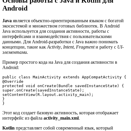
Основы работы с Java и Kotlin для
Android
Java
является объектно-ориентированным языком с богатой
экосистемой и множеством готовых библиотек. В Android
Java используется для создания активности, работы с
интерфейсами и взаимодействия с пользовательскими
данными. Для Android-разработки с Java важно понимать
концепции, такие как
Activity
,
Intent
,
Fragment
и работу с
UI-
элементами
.
Пример простого кода на Java для создания активности в
Android:
public class MainActivity extends AppCompatActivity {

@Override

protected void onCreate(Bundle savedInstanceState) {

super.onCreate(savedInstanceState);

setContentView(R.layout.activity_main);

}

Этот код создает базовую активность, которая отображает
интерфейс из файла
activity_main.xml
.
Kotlin
представляет собой современный язык, который