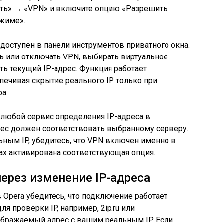
сть» → «VPN» и включите опцию «Разрешить
жиме».
 доступен в панели инструментов приватного окна.
ь или отключать VPN, выбирать виртуальное
ь текущий IP-адрес. Функция работает
спечивая скрытие реального IP только при
а.
 любой сервис определения IP-адреса в
ес должен соответствовать выбранному серверу.
ьным IP, убедитесь, что VPN включен именно в
ах активирована соответствующая опция.
ерез изменение IP-адреса
 Opera убедитесь, что подключение работает
я проверки IP, например, 2ip.ru или
тображаемый адрес с вашим реальным IP. Если