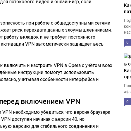
 для потокового видео и онлайн-игр, если
Ка
ват
Под
опасность при работе с общедоступными сетями
кон
снижает риск перехвата данных злоумышленниками.
нас
т работу вкладок и не требует постоянного
0
 активации VPN автоматически защищает весь
к включить и настроить VPN в Opera с учётом всех
Ка
едённые инструкции помогут использовать
op
опасно, учитывая особенности интерфейса и
Пош
эфф
 перед включением VPN
0
 VPN необходимо убедиться, что версия браузера
VPN доступен начиная с версии 40, но
льную версию для стабильного соединения и