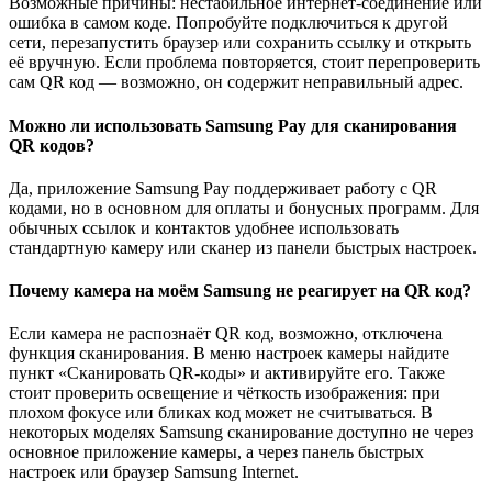
Возможные причины: нестабильное интернет-соединение или
ошибка в самом коде. Попробуйте подключиться к другой
сети, перезапустить браузер или сохранить ссылку и открыть
её вручную. Если проблема повторяется, стоит перепроверить
сам QR код — возможно, он содержит неправильный адрес.
Можно ли использовать Samsung Pay для сканирования
QR кодов?
Да, приложение Samsung Pay поддерживает работу с QR
кодами, но в основном для оплаты и бонусных программ. Для
обычных ссылок и контактов удобнее использовать
стандартную камеру или сканер из панели быстрых настроек.
Почему камера на моём Samsung не реагирует на QR код?
Если камера не распознаёт QR код, возможно, отключена
функция сканирования. В меню настроек камеры найдите
пункт «Сканировать QR-коды» и активируйте его. Также
стоит проверить освещение и чёткость изображения: при
плохом фокусе или бликах код может не считываться. В
некоторых моделях Samsung сканирование доступно не через
основное приложение камеры, а через панель быстрых
настроек или браузер Samsung Internet.