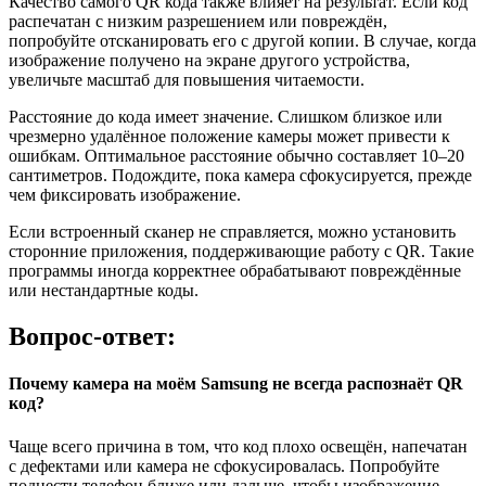
Качество самого QR кода также влияет на результат. Если код
распечатан с низким разрешением или повреждён,
попробуйте отсканировать его с другой копии. В случае, когда
изображение получено на экране другого устройства,
увеличьте масштаб для повышения читаемости.
Расстояние до кода имеет значение. Слишком близкое или
чрезмерно удалённое положение камеры может привести к
ошибкам. Оптимальное расстояние обычно составляет 10–20
сантиметров. Подождите, пока камера сфокусируется, прежде
чем фиксировать изображение.
Если встроенный сканер не справляется, можно установить
сторонние приложения, поддерживающие работу с QR. Такие
программы иногда корректнее обрабатывают повреждённые
или нестандартные коды.
Вопрос-ответ:
Почему камера на моём Samsung не всегда распознаёт QR
код?
Чаще всего причина в том, что код плохо освещён, напечатан
с дефектами или камера не сфокусировалась. Попробуйте
поднести телефон ближе или дальше, чтобы изображение