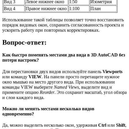
Вид 3
Левое нижнее окно
1:50
Изометрия
Вид 4
Правое нижнее окно
1:100
План
Использование такой таблицы позволяет точно восстановить
порядок видовых окон, сохранить согласованность проекта и
ускорить работу при повторных корректировках.
Вопрос-ответ:
Как быстро поменять местами два вида в 3D AutoCAD без
потери настроек?
Для перестановки двух видов используйте панель
Viewports
или команду
VIEW
. На панели просто перетащите нужное
окно мышью на место другого вида. При использовании
команды VIEW выберите
Named Views
, выделите вид и
примените опцию
Reorder
. Это сохранит масштаб, угол обзора
и слои каждого вида.
Можно ли менять местами несколько видов
одновременно?
Да, можно выделить несколько окон, удерживая
Ctrl
или
Shift
,