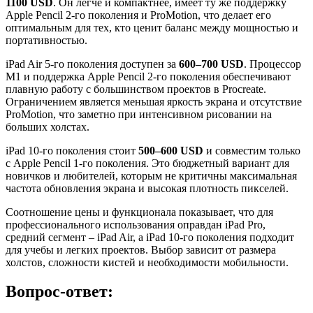
1100 USD
. Он легче и компактнее, имеет ту же поддержку
Apple Pencil 2-го поколения и ProMotion, что делает его
оптимальным для тех, кто ценит баланс между мощностью и
портативностью.
iPad Air 5-го поколения доступен за
600–700 USD
. Процессор
M1 и поддержка Apple Pencil 2-го поколения обеспечивают
плавную работу с большинством проектов в Procreate.
Ограничением является меньшая яркость экрана и отсутствие
ProMotion, что заметно при интенсивном рисовании на
больших холстах.
iPad 10-го поколения стоит
500–600 USD
и совместим только
с Apple Pencil 1-го поколения. Это бюджетный вариант для
новичков и любителей, которым не критичны максимальная
частота обновления экрана и высокая плотность пикселей.
Соотношение цены и функционала показывает, что для
профессионального использования оправдан iPad Pro,
средний сегмент – iPad Air, а iPad 10-го поколения подходит
для учебы и легких проектов. Выбор зависит от размера
холстов, сложности кистей и необходимости мобильности.
Вопрос-ответ: