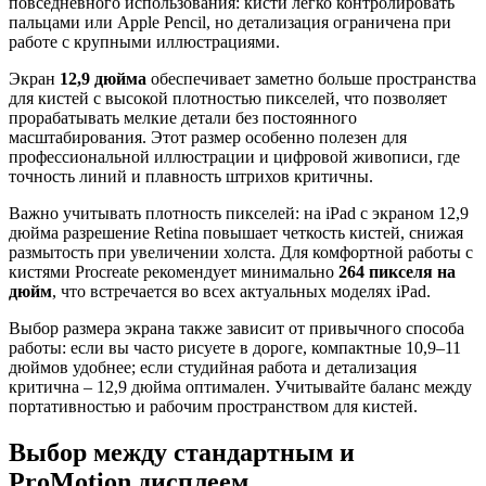
повседневного использования: кисти легко контролировать
пальцами или Apple Pencil, но детализация ограничена при
работе с крупными иллюстрациями.
Экран
12,9 дюйма
обеспечивает заметно больше пространства
для кистей с высокой плотностью пикселей, что позволяет
прорабатывать мелкие детали без постоянного
масштабирования. Этот размер особенно полезен для
профессиональной иллюстрации и цифровой живописи, где
точность линий и плавность штрихов критичны.
Важно учитывать плотность пикселей: на iPad с экраном 12,9
дюйма разрешение Retina повышает четкость кистей, снижая
размытость при увеличении холста. Для комфортной работы с
кистями Procreate рекомендует минимально
264 пикселя на
дюйм
, что встречается во всех актуальных моделях iPad.
Выбор размера экрана также зависит от привычного способа
работы: если вы часто рисуете в дороге, компактные 10,9–11
дюймов удобнее; если студийная работа и детализация
критична – 12,9 дюйма оптимален. Учитывайте баланс между
портативностью и рабочим пространством для кистей.
Выбор между стандартным и
ProMotion дисплеем