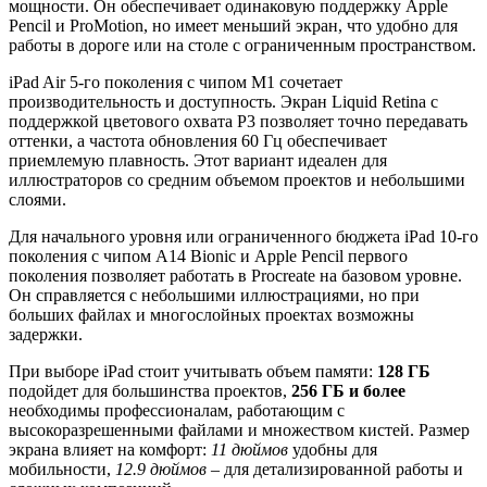
мощности. Он обеспечивает одинаковую поддержку Apple
Pencil и ProMotion, но имеет меньший экран, что удобно для
работы в дороге или на столе с ограниченным пространством.
iPad Air 5-го поколения с чипом M1 сочетает
производительность и доступность. Экран Liquid Retina с
поддержкой цветового охвата P3 позволяет точно передавать
оттенки, а частота обновления 60 Гц обеспечивает
приемлемую плавность. Этот вариант идеален для
иллюстраторов со средним объемом проектов и небольшими
слоями.
Для начального уровня или ограниченного бюджета iPad 10-го
поколения с чипом A14 Bionic и Apple Pencil первого
поколения позволяет работать в Procreate на базовом уровне.
Он справляется с небольшими иллюстрациями, но при
больших файлах и многослойных проектах возможны
задержки.
При выборе iPad стоит учитывать объем памяти:
128 ГБ
подойдет для большинства проектов,
256 ГБ и более
необходимы профессионалам, работающим с
высокоразрешенными файлами и множеством кистей. Размер
экрана влияет на комфорт:
11 дюймов
удобны для
мобильности,
12.9 дюймов
– для детализированной работы и