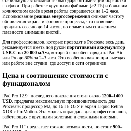
стабильную автономность благодаря оптимизации обработки
графики. При работе с крупными файлами (>2 ГБ) и большим
количеством слоёв время работы сокращается на 1–2 часа.
Использование
режима энергосбережения
снижает частоту
обновления экрана и фоновые процессы, что позволяет
продлить сессию до 14 часов, но с заметным снижением
плавности анимации кистей.
Для профессионалов, которые проводят в Procreate весь день,
рекомендуется иметь под рукой
портативный аккумулятор
USB-C на 20 000 мА·ч
, который способен зарядить iPad Air
или Pro до 80% за 2–3 часа. Это особенно важно при выездах
или работе вне студии, где доступ к сети ограничен.
Цена и соотношение стоимости с
функционалом
iPad Pro 12.9″ последнего поколения стоит около
1200–1400
USD
, предлагая максимальную производительность для
Procreate: процессор M2, до 16 ГБ ОЗУ и экран Liquid Retina
XDR с ProMotion. Эта модель оправдана для профессионалов,
работающих с крупными холстами и сложными кистями.
iPad Pro 11″ предлагает схожие возможности, но стоит
900–