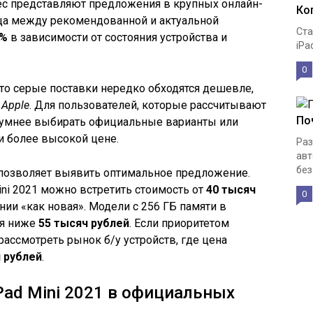
ес представляют предложения в крупных онлайн-
Ко
ица между рекомендованной и актуальной
Ста
0%
в зависимости от состояния устройства и
iPa
0
то серые поставки нередко обходятся дешевле,
т
Apple
. Для пользователей, которые рассчитывают
По
зумнее выбирать официальные варианты или
и более высокой цене.
Раз
авт
без
 позволяет выявить оптимальное предложение.
ini 2021 можно встретить стоимость от
40 тысяч
0
ии «как новая». Модели с 256 ГБ памяти в
ся ниже
55 тысяч рублей
. Если приоритетом
рассмотреть рынок б/у устройств, где цена
 рублей
.
Pad Mini 2021 в официальных