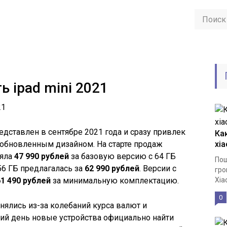
ь ipad mini 2021
едставлен в сентябре 2021 года и сразу привлек
Ка
обновленным дизайном. На старте продаж
xi
ляла
47 990 рублей
за базовую версию с 64 ГБ
Пош
56 ГБ предлагалась за
62 990 рублей
. Версии с
гро
61 490 рублей
за минимальную комплектацию.
Xia
0
ялись из-за колебаний курса валют и
ний день новые устройства официально найти