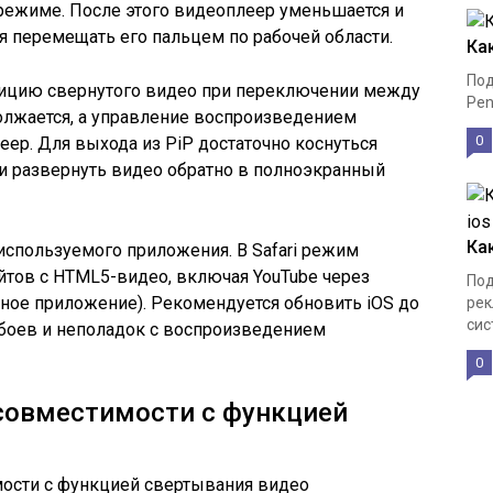
режиме. После этого видеоплеер уменьшается и
яя перемещать его пальцем по рабочей области.
Ка
Под
озицию свернутого видео при переключении между
Pen
олжается, а управление воспроизведением
0
ер. Для выхода из PiP достаточно коснуться
и развернуть видео обратно в полноэкранный
Ка
 используемого приложения. В Safari режим
йтов с HTML5-видео, включая YouTube через
Под
ное приложение). Рекомендуется обновить iOS до
рек
сис
сбоев и неполадок с воспроизведением
0
 совместимости с функцией