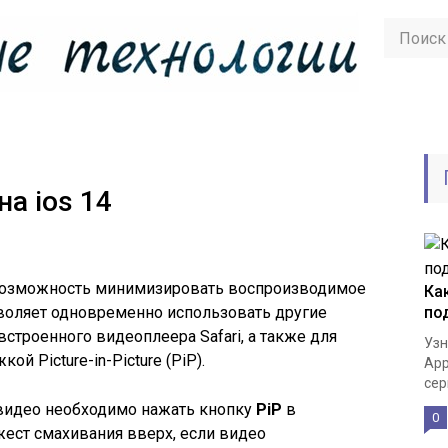
на ios 14
ь возможность минимизировать воспроизводимое
Ка
воляет одновременно использовать другие
по
строенного видеоплеера Safari, а также для
Узн
 Picture-in-Picture (PiP).
App
сер
видео необходимо нажать кнопку
PiP
в
0
ест смахивания вверх, если видео