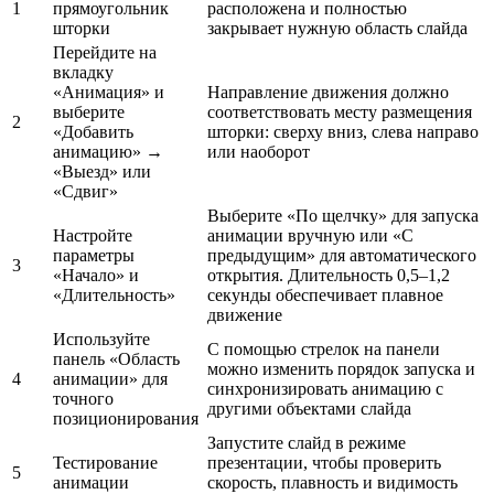
1
прямоугольник
расположена и полностью
шторки
закрывает нужную область слайда
Перейдите на
вкладку
«Анимация» и
Направление движения должно
выберите
соответствовать месту размещения
2
«Добавить
шторки: сверху вниз, слева направо
анимацию» →
или наоборот
«Выезд» или
«Сдвиг»
Выберите «По щелчку» для запуска
Настройте
анимации вручную или «С
параметры
предыдущим» для автоматического
3
«Начало» и
открытия. Длительность 0,5–1,2
«Длительность»
секунды обеспечивает плавное
движение
Используйте
С помощью стрелок на панели
панель «Область
можно изменить порядок запуска и
4
анимации» для
синхронизировать анимацию с
точного
другими объектами слайда
позиционирования
Запустите слайд в режиме
Тестирование
презентации, чтобы проверить
5
анимации
скорость, плавность и видимость