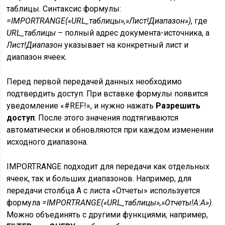
таблицы. Синтаксис формулы:
=IMPORTRANGE(«URL_таблицы»,»Лист!Диапазон»)
, где
URL_таблицы
– полный адрес документа-источника, а
Лист!Диапазон
указывает на конкретный лист и
диапазон ячеек.
Перед первой передачей данных необходимо
подтвердить доступ. При вставке формулы появится
уведомление «#REF!», и нужно нажать
Разрешить
доступ
. После этого значения подтягиваются
автоматически и обновляются при каждом изменении
исходного диапазона.
IMPORTRANGE подходит для передачи как отдельных
ячеек, так и больших диапазонов. Например, для
передачи столбца A с листа «Отчеты» используется
формула
=IMPORTRANGE(«URL_таблицы»,»Отчеты!A:A»)
.
Можно объединять с другими функциями, например,