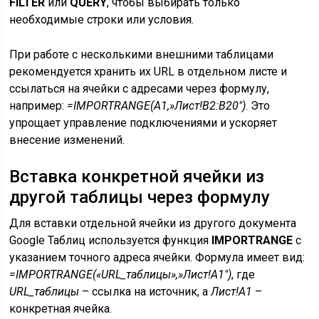
FILTER
или
QUERY
, чтобы выбирать только
необходимые строки или условия.
При работе с несколькими внешними таблицами
рекомендуется хранить их URL в отдельном листе и
ссылаться на ячейки с адресами через формулу,
например:
=IMPORTRANGE(A1,»Лист!B2:B20″)
. Это
упрощает управление подключениями и ускоряет
внесение изменений.
Вставка конкретной ячейки из
другой таблицы через формулу
Для вставки отдельной ячейки из другого документа
Google Таблиц используется функция
IMPORTRANGE
с
указанием точного адреса ячейки. Формула имеет вид:
=IMPORTRANGE(«URL_таблицы»,»Лист!A1″)
, где
URL_таблицы
– ссылка на источник, а
Лист!A1
–
конкретная ячейка.