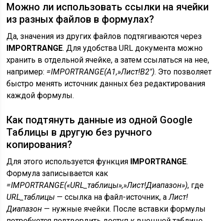
Можно ли использовать ссылки на ячейки
из разных файлов в формулах?
Да, значения из других файлов подтягиваются через
IMPORTRANGE
. Для удобства URL документа можно
хранить в отдельной ячейке, а затем ссылаться на нее,
например:
=IMPORTRANGE(A1,»Лист!B2″)
. Это позволяет
быстро менять источник данных без редактирования
каждой формулы.
Как подтянуть данные из одной Google
Таблицы в другую без ручного
копирования?
Для этого используется функция
IMPORTRANGE
.
Формула записывается как
=IMPORTRANGE(«URL_таблицы»,»Лист!Диапазон»)
, где
URL_таблицы
— ссылка на файл-источник, а
Лист!
Диапазон
— нужные ячейки. После вставки формулы
потребуется подтвердить доступ к внешней таблице.