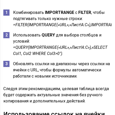
Комбинировать
IMPORTRANGE
с
FILTER
, чтобы
подтягивать только нужные строки:
=FILTER(IMPORTRANGE(«URL»,»Лист!A:C»),IMPORTRANG
Использовать
QUERY
для выбора столбцов и
условий:
=QUERY(IMPORTRANGE(«URL»,»Лист!A:C»),»SELECT
Col1, Col2 WHERE Col3>0″)
.
Обновлять ссылки на диапазоны через ссылки на
ячейки с URL, чтобы формулы автоматически
работали с новыми источниками.
Следуя этим рекомендациям, целевая таблица всегда
будет содержать актуальные значения без ручного
копирования и дополнительных действий.
Использование ссылок на ячейки