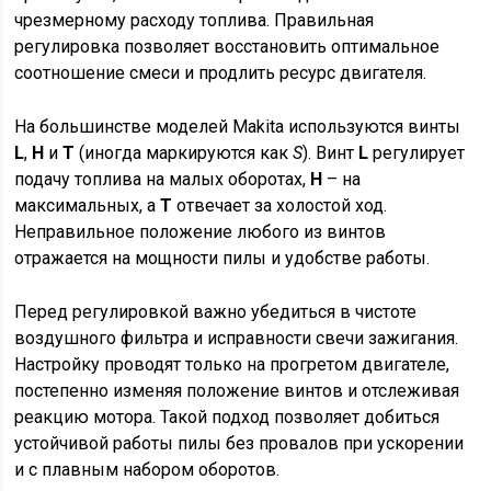
чрезмерному расходу топлива. Правильная
регулировка позволяет восстановить оптимальное
соотношение смеси и продлить ресурс двигателя.
На большинстве моделей Makita используются винты
L
,
H
и
T
(иногда маркируются как
S
). Винт
L
регулирует
подачу топлива на малых оборотах,
H
– на
максимальных, а
T
отвечает за холостой ход.
Неправильное положение любого из винтов
отражается на мощности пилы и удобстве работы.
Перед регулировкой важно убедиться в чистоте
воздушного фильтра и исправности свечи зажигания.
Настройку проводят только на прогретом двигателе,
постепенно изменяя положение винтов и отслеживая
реакцию мотора. Такой подход позволяет добиться
устойчивой работы пилы без провалов при ускорении
и с плавным набором оборотов.