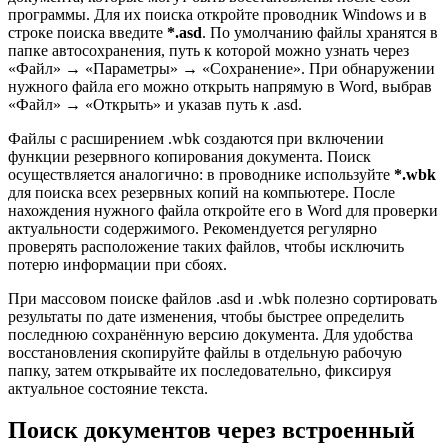
программы. Для их поиска откройте проводник Windows и в
строке поиска введите
*.asd
. По умолчанию файлы хранятся в
папке автосохранения, путь к которой можно узнать через
«Файл» → «Параметры» → «Сохранение». При обнаружении
нужного файла его можно открыть напрямую в Word, выбрав
«Файл» → «Открыть» и указав путь к .asd.
Файлы с расширением .wbk создаются при включении
функции резервного копирования документа. Поиск
осуществляется аналогично: в проводнике используйте
*.wbk
для поиска всех резервных копий на компьютере. После
нахождения нужного файла откройте его в Word для проверки
актуальности содержимого. Рекомендуется регулярно
проверять расположение таких файлов, чтобы исключить
потерю информации при сбоях.
При массовом поиске файлов .asd и .wbk полезно сортировать
результаты по дате изменения, чтобы быстрее определить
последнюю сохранённую версию документа. Для удобства
восстановления скопируйте файлы в отдельную рабочую
папку, затем открывайте их последовательно, фиксируя
актуальное состояние текста.
Поиск документов через встроенный