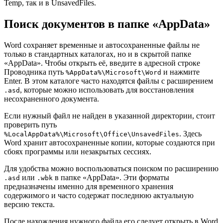
Temp, так и в UnsavedFiles.
Поиск документов в папке «AppData»
Word сохраняет временные и автосохраненные файлы не
только в стандартных каталогах, но и в скрытой папке
«AppData». Чтобы открыть её, введите в адресной строке
Проводника путь
и нажмите
%AppData%\Microsoft\Word
Enter. В этом каталоге часто находятся файлы с расширением
, которые можно использовать для восстановления
.asd
несохраненного документа.
Если нужный файл не найден в указанной директории, стоит
проверить путь
. Здесь
%LocalAppData%\Microsoft\Office\UnsavedFiles
Word хранит автосохраненные копии, которые создаются при
сбоях программы или незакрытых сессиях.
Для удобства можно воспользоваться поиском по расширению
или
в папке «AppData». Эти форматы
.asd
.wbk
предназначены именно для временного хранения
содержимого и часто содержат последнюю актуальную
версию текста.
После нахождения нужного файла его следует открыть в Word