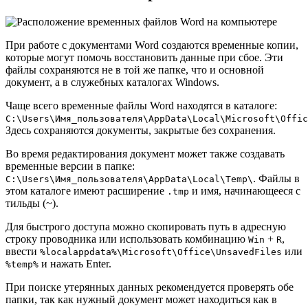
При работе с документами Word создаются временные копии,
которые могут помочь восстановить данные при сбое. Эти
файлы сохраняются не в той же папке, что и основной
документ, а в служебных каталогах Windows.
Чаще всего временные файлы Word находятся в каталоге:
C:\Users\Имя_пользователя\AppData\Local\Microsoft\Offic
Здесь сохраняются документы, закрытые без сохранения.
Во время редактирования документ может также создавать
временные версии в папке:
. Файлы в
C:\Users\Имя_пользователя\AppData\Local\Temp\
этом каталоге имеют расширение
и имя, начинающееся с
.tmp
тильды (~).
Для быстрого доступа можно скопировать путь в адресную
строку проводника или использовать комбинацию
+
,
Win
R
ввести
или
%localappdata%\Microsoft\Office\UnsavedFiles
и нажать Enter.
%temp%
При поиске утерянных данных рекомендуется проверять обе
папки, так как нужный документ может находиться как в