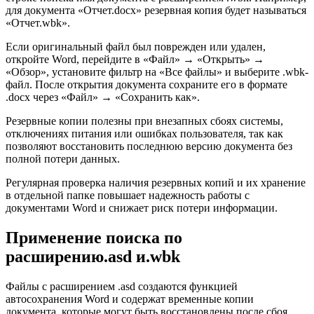
для документа «Отчет.docx» резервная копия будет называться
«Отчет.wbk».
Если оригинальный файл был поврежден или удален,
откройте Word, перейдите в «Файл» → «Открыть» →
«Обзор», установите фильтр на «Все файлы» и выберите .wbk-
файл. После открытия документа сохраните его в формате
.docx через «Файл» → «Сохранить как».
Резервные копии полезны при внезапных сбоях системы,
отключениях питания или ошибках пользователя, так как
позволяют восстановить последнюю версию документа без
полной потери данных.
Регулярная проверка наличия резервных копий и их хранение
в отдельной папке повышает надежность работы с
документами Word и снижает риск потери информации.
Применение поиска по
расширению.asd и.wbk
Файлы с расширением .asd создаются функцией
автосохранения Word и содержат временные копии
документа, которые могут быть восстановлены после сбоя