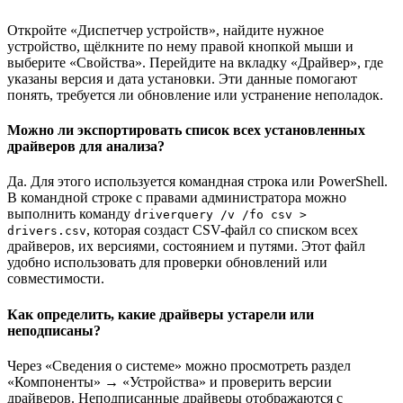
Откройте «Диспетчер устройств», найдите нужное
устройство, щёлкните по нему правой кнопкой мыши и
выберите «Свойства». Перейдите на вкладку «Драйвер», где
указаны версия и дата установки. Эти данные помогают
понять, требуется ли обновление или устранение неполадок.
Можно ли экспортировать список всех установленных
драйверов для анализа?
Да. Для этого используется командная строка или PowerShell.
В командной строке с правами администратора можно
выполнить команду
driverquery /v /fo csv >
, которая создаст CSV-файл со списком всех
drivers.csv
драйверов, их версиями, состоянием и путями. Этот файл
удобно использовать для проверки обновлений или
совместимости.
Как определить, какие драйверы устарели или
неподписаны?
Через «Сведения о системе» можно просмотреть раздел
«Компоненты» → «Устройства» и проверить версии
драйверов. Неподписанные драйверы отображаются с