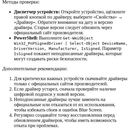
Методы проверки:
Диспетчер устройств:
Откройте устройство, щёлкните
правой кнопкой по драйверу, выберите «Свойства» →
«Драйвер». Обратите внимание на дату и версию
драйвера. Старые версии следует обновить через
официальный сайт производителя.
PowerShell:
Выполните
Get-WmiObject
Win32_PnPSignedDriver | Select-Object DeviceName,
. Параметр
DriverVersion, Manufacturer, IsSigned
покажет неподписанные драйверы, которые
IsSigned
могут создавать риски безопасности.
Дополнительные рекомендации:
Для критически важных устройств скачивайте драйверы
только с официальных сайтов производителей.
Если драйвер устарел, сначала проверяйте наличие
цифровой подписи у новой версии.
Неподписанные драйверы лучше заменить на
официальные или отказаться от их использования,
чтобы избежать сбоев и ошибок Blue Screen.
Регулярно создавайте точку восстановления перед
обновлением драйверов, чтобы иметь возможность
отката при проблемах.