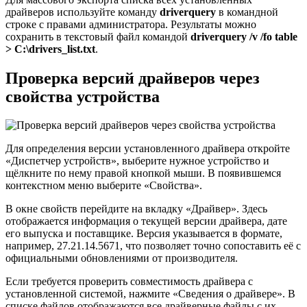
драйверов используйте команду
driverquery
в командной
строке с правами администратора. Результаты можно
сохранить в текстовый файл командой
driverquery /v /fo table
> C:\drivers_list.txt
.
Проверка версий драйверов через
свойства устройства
Для определения версии установленного драйвера откройте
«Диспетчер устройств», выберите нужное устройство и
щёлкните по нему правой кнопкой мыши. В появившемся
контекстном меню выберите «Свойства».
В окне свойств перейдите на вкладку «Драйвер». Здесь
отображается информация о текущей версии драйвера, дате
его выпуска и поставщике. Версия указывается в формате,
например, 27.21.14.5671, что позволяет точно сопоставить её с
официальными обновлениями от производителя.
Если требуется проверить совместимость драйвера с
установленной системой, нажмите «Сведения о драйвере». В
списке файлов отображаются все драйверные файлы с их