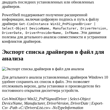
двадцать последних установленных или обновленных
драйверов.
PowerShell поддерживает получение расширенной
информации, включая цифровую подпись и путь к файлу
драйвера:
Get-CimInstance Win32_PnPSignedDriver |
Select-Object DeviceName, Manufacturer, DriverVersion,
. Эти данные
DriverDate, DriverProviderName, InfName
полезны для детального анализа совместимости и устранения
конфликтов драйверов.
Экспорт списка драйверов в файл для
анализа
Для детального анализа установленных драйверов Windows 10
удобнее сохранить их список в файл. Это позволяет
отслеживать версии, даты установки и производители без
постоянного открытия диспетчера устройств.
Get-WmiObject Win32_PnPSignedDriver | Select-Object
DeviceName, Manufacturer, DriverVersion, DriverDate | Export-
Csv -Path «C:\DriversList.csv» -NoTypeInformation