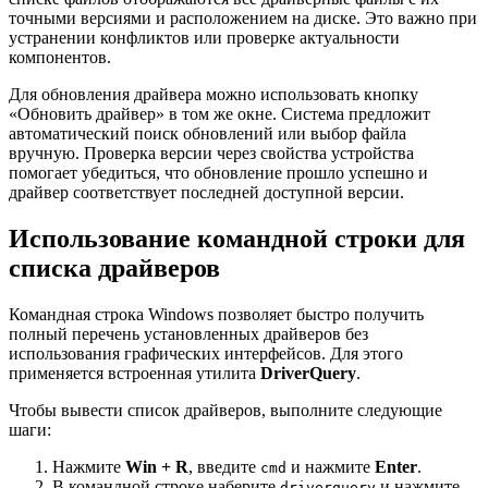
точными версиями и расположением на диске. Это важно при
устранении конфликтов или проверке актуальности
компонентов.
Для обновления драйвера можно использовать кнопку
«Обновить драйвер» в том же окне. Система предложит
автоматический поиск обновлений или выбор файла
вручную. Проверка версии через свойства устройства
помогает убедиться, что обновление прошло успешно и
драйвер соответствует последней доступной версии.
Использование командной строки для
списка драйверов
Командная строка Windows позволяет быстро получить
полный перечень установленных драйверов без
использования графических интерфейсов. Для этого
применяется встроенная утилита
DriverQuery
.
Чтобы вывести список драйверов, выполните следующие
шаги:
Нажмите
Win + R
, введите
и нажмите
Enter
.
cmd
В командной строке наберите
и нажмите
driverquery