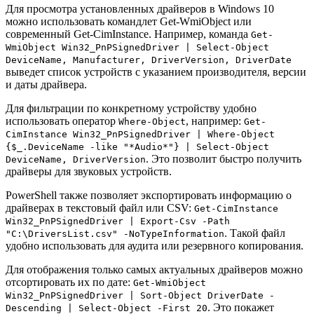
Для просмотра установленных драйверов в Windows 10
можно использовать командлет Get-WmiObject или
современный Get-CimInstance. Например, команда
Get-
WmiObject Win32_PnPSignedDriver | Select-Object
DeviceName, Manufacturer, DriverVersion, DriverDate
выведет список устройств с указанием производителя, версии
и даты драйвера.
Для фильтрации по конкретному устройству удобно
использовать оператор
, например:
Where-Object
Get-
CimInstance Win32_PnPSignedDriver | Where-Object
{$_.DeviceName -like "*Audio*"} | Select-Object
. Это позволит быстро получить
DeviceName, DriverVersion
драйверы для звуковых устройств.
PowerShell также позволяет экспортировать информацию о
драйверах в текстовый файл или CSV:
Get-CimInstance
Win32_PnPSignedDriver | Export-Csv -Path
. Такой файл
"C:\DriversList.csv" -NoTypeInformation
удобно использовать для аудита или резервного копирования.
Для отображения только самых актуальных драйверов можно
отсортировать их по дате:
Get-WmiObject
Win32_PnPSignedDriver | Sort-Object DriverDate -
. Это покажет
Descending | Select-Object -First 20