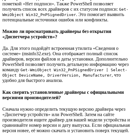
пометкой «Нет подписи». Также PowerShell позволяет
получить список всех драйверов с их статусом подписи:
Get-
. Это помогает выявить
WmiObject Win32_PnPSignedDriver
потенциальные источники ошибок или конфликты.
Можно ли просматривать драйверы без открытия
«Диспетчера устройств»?
Да. Для этого подойдёт встроенная утилита «Сведения о
системе» (msinfo32.exe). Она отображает полный список
драйверов, версии файлов и даты установки. Дополнительно
PowerShell позволяет получить детальную информацию через
команду
Get-WmiObject Win32_PnPSignedDriver | Select-
, что
Object DeviceName, DriverVersion, Manufacturer
удобно для быстрого анализа.
Как сверить установленные драйверы с официальными
версиями производителей?
Сначала нужно определить текущую версию драйвера через
«Диспетчер устройств» или PowerShell. Затем на сайте
производителя ищите драйвер для вашей модели устройства и
сравнивайте номер версии и дату выпуска. Если официальная
версия новее, её можно скачать и установить поверх текущей.