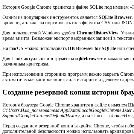
История Google Chrome хранится в файле SQLite под именем «H
Одним из популярных инструментов является
SQLite Browser
.
времени, а также экспортировать их в форматы CSV или JSON.
Для пользователей Windows удобен
ChromeHistoryView
. Утил
время визита. Возможен экспорт выбранных записей в текстов
На macOS можно использовать
DB Browser for SQLite
или спе
Для Linux актуальны инструменты
sqlitebrowser
и командная ст
различным критериям.
При использовании сторонних программ важно закрыть Chrome,
автоматическое копирование файла истории в отдельную дире
Создание резервной копии истории бра
История браузера Google Chrome хранится в файле с именем
Hi
C:\Users\Имя_пользователя\AppData\Local\Google\Chrome\User D
Support/Google/Chrome/Default/History
, а на Linux – в
/home/Имя_п
Перед созданием резервной копии закройте Chrome, чтобы из
дополнительной безопасности можно использовать архивирова