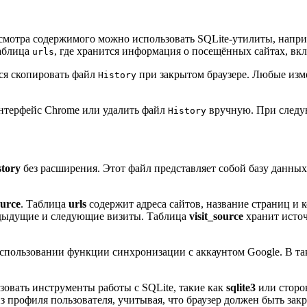
осмотра содержимого можно использовать SQLite-утилиты, напр
таблица
, где хранится информация о посещённых сайтах, вк
urls
ся скопировать файл
при закрытом браузере. Любые изм
History
интерфейс Chrome или удалить файл
вручную. При следую
History
story
без расширения. Этот файл представляет собой базу данных
ource
. Таблица
urls
содержит адреса сайтов, название страниц и
редыдущие и следующие визиты. Таблица
visit_source
хранит источ
спользовании функции синхронизации с аккаунтом Google. В та
зовать инструменты работы с SQLite, такие как
sqlite3
или сторо
з профиля пользователя, учитывая, что браузер должен быть зак