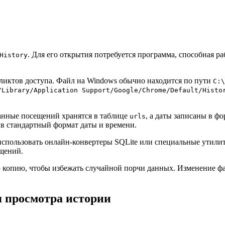
. Для его открытия потребуется программа, способная ра
History
фликтов доступа. Файл на Windows обычно находится по пути
C:\
/Library/Application Support/Google/Chrome/Default/Histo
анные посещений хранятся в таблице
, а даты записаны в ф
urls
х в стандартный формат даты и времени.
использовать онлайн-конвертеры SQLite или специальные утил
ещений.
ю копию, чтобы избежать случайной порчи данных. Изменение ф
я просмотра истории