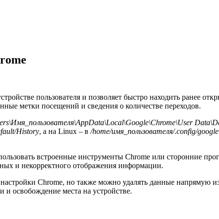
hrome
стройстве пользователя и позволяет быстро находить ранее отк
менные метки посещений и сведения о количестве переходов.
ers\Имя_пользователя\AppData\Local\Google\Chrome\User Data\Def
ault/History
, а на Linux – в
/home/имя_пользователя/.config/google
ользовать встроенные инструменты Chrome или сторонние прогр
анных и некорректного отображения информации.
з настройки Chrome, но также можно удалять данные напрямую 
 и освобождение места на устройстве.