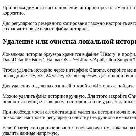
При необходимости восстановления истории просто замените
корректно.
Для регулярного резервного копирования можно настроить авт
сохраняют новые версии файла истории.
Удаление или очистка локальной исто
Локальная история браузера хранится в файле `History` в проф
Data\Default\History`. На macOS – `~/Library/Application Support/G
Чтобы удалить историю через интерфейс Chrome, откройте ме
последний час», «За 24 часа», «За все время». Для полной оч
Для удаления отдельных записей откройте «История», найдите
Можно удалить файл истории вручную. Для этого закройте Chrom
полностью очищает локальную историю, но не удаляет данные,
При необходимости автоматизации удаления истории можно исп
позволяет настроить регулярную очистку без ручного вмешател
Если браузер синхронизирован с Google-аккаунтом, локальная о
удалить данные напрямую.