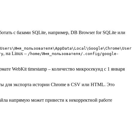
ботать с базами SQLite, например, DB Browser for SQLite или
Users\Имя_пользователя\AppData\Local\Google\Chrome\User
, на Linux –
ry
/home/Имя_пользователя/.config/google-
ормате WebKit timestamp – количество микросекунд с 1 января
иты для экспорта истории Chrome в CSV или HTML. Это
айла напрямую может привести к некорректной работе