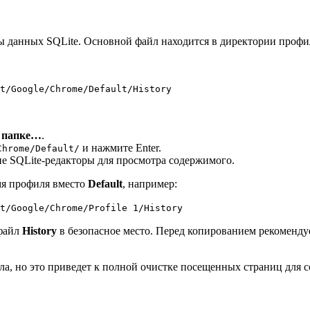
зы данных SQLite. Основной файл находится в директории профи
t/Google/Chrome/Default/History
к папке…
.
и нажмите Enter.
Chrome/Default/
ие SQLite-редакторы для просмотра содержимого.
имя профиля вместо
Default
, например:
t/Google/Chrome/Profile 1/History
 файл
History
в безопасное место. Перед копированием рекоменду
ла, но это приведет к полной очистке посещенных страниц для 