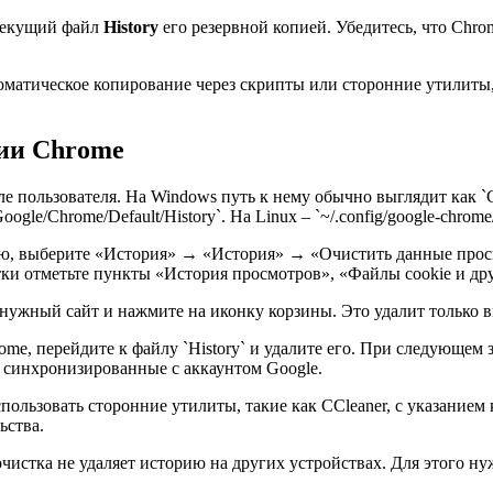
 текущий файл
History
его резервной копией. Убедитесь, что Chro
оматическое копирование через скрипты или сторонние утилиты
рии Chrome
иле пользователя. На Windows путь к нему обычно выглядит как 
oogle/Chrome/Default/History`. На Linux – `~/.config/google-chrome/
ню, выберите «История» → «История» → «Очистить данные прос
истки отметьте пункты «История просмотров», «Файлы cookie и 
 нужный сайт и нажмите на иконку корзины. Это удалит только 
e, перейдите к файлу `History` и удалите его. При следующем з
 синхронизированные с аккаунтом Google.
ользовать сторонние утилиты, такие как CCleaner, с указанием
ьства.
чистка не удаляет историю на других устройствах. Для этого ну