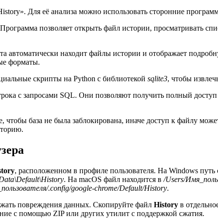
istory». Для её анализа можно использовать сторонние програм
 Программа позволяет открыть файл истории, просматривать спи
ита автоматически находит файлы истории и отображает подроб
ые форматы.
циальные скрипты на Python с библиотекой
sqlite3
, чтобы извлеч
рока с запросами SQL. Они позволяют получить полный доступ к
 чтобы база не была заблокирована, иначе доступ к файлу може
кторию.
узера
story
, расположенном в профиле пользователя. На Windows путь
ata\Default\History
. На macOS файл находится в
/Users/Имя_поль
ользователя/.config/google-chrome/Default/History
.
бежать повреждения данных. Скопируйте файл
History
в отдельное
ние с помощью ZIP или других утилит с поддержкой сжатия.