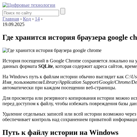
Главная
›
Код
›
14
›
19.09.2025
Где хранится история браузера google c
История посещений в Google Chrome сохраняется локально на у
данных формата
SQLite
, которая содержит адреса сайтов, вре
На Windows путь к файлам истории обычно выглядит как
C:\Us
Имя_пользователя/Library/Application Support/Google/Chrome/Def
автоматически при каждом посещении веб-страницы.
Для просмотра или резервного копирования истории можно исп
перед доступом к файлу, чтобы избежать повреждения базы д
Удаление отдельных записей или всей истории возможно чере
обеспечивает контроль над сохранением приватной информации
Путь к файлу истории на Windows