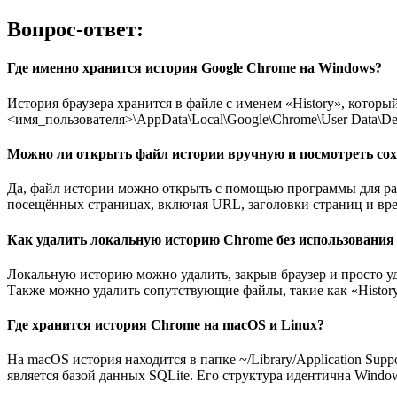
Вопрос-ответ:
Где именно хранится история Google Chrome на Windows?
История браузера хранится в файле с именем «History», которы
<имя_пользователя>\AppData\Local\Google\Chrome\User Data\De
Можно ли открыть файл истории вручную и посмотреть со
Да, файл истории можно открыть с помощью программы для раб
посещённых страницах, включая URL, заголовки страниц и вр
Как удалить локальную историю Chrome без использования 
Локальную историю можно удалить, закрыв браузер и просто уд
Также можно удалить сопутствующие файлы, такие как «History-j
Где хранится история Chrome на macOS и Linux?
На macOS история находится в папке ~/Library/Application Suppo
является базой данных SQLite. Его структура идентична Windo