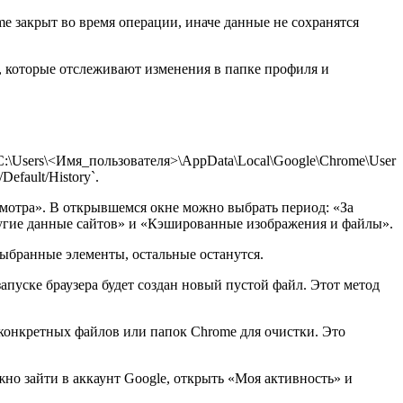
me закрыт во время операции, иначе данные не сохранятся
, которые отслеживают изменения в папке профиля и
`C:\Users\<Имя_пользователя>\AppData\Local\Google\Chrome\User
Default/History`.
мотра». В открывшемся окне можно выбрать период: «За
другие данные сайтов» и «Кэшированные изображения и файлы».
выбранные элементы, остальные останутся.
апуске браузера будет создан новый пустой файл. Этот метод
 конкретных файлов или папок Chrome для очистки. Это
жно зайти в аккаунт Google, открыть «Моя активность» и