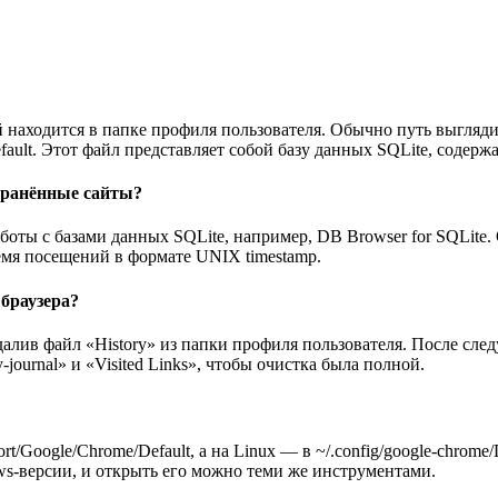
й находится в папке профиля пользователя. Обычно путь выглядит 
fault. Этот файл представляет собой базу данных SQLite, содер
хранённые сайты?
оты с базами данных SQLite, например, DB Browser for SQLite.
емя посещений в формате UNIX timestamp.
браузера?
алив файл «History» из папки профиля пользователя. После сле
ournal» и «Visited Links», чтобы очистка была полной.
rt/Google/Chrome/Default, а на Linux — в ~/.config/google-chrome
ws-версии, и открыть его можно теми же инструментами.