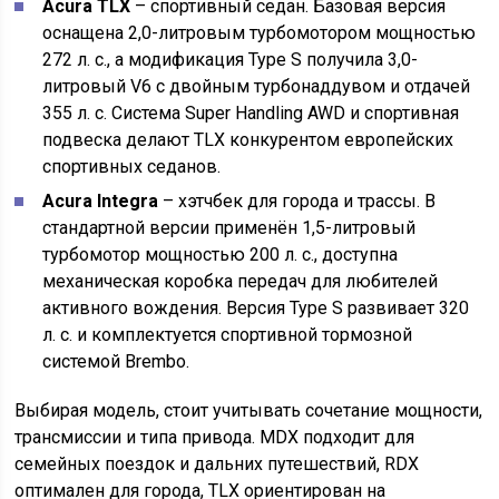
Acura TLX
– спортивный седан. Базовая версия
оснащена 2,0-литровым турбомотором мощностью
272 л. с., а модификация Type S получила 3,0-
литровый V6 с двойным турбонаддувом и отдачей
355 л. с. Система Super Handling AWD и спортивная
подвеска делают TLX конкурентом европейских
спортивных седанов.
Acura Integra
– хэтчбек для города и трассы. В
стандартной версии применён 1,5-литровый
турбомотор мощностью 200 л. с., доступна
механическая коробка передач для любителей
активного вождения. Версия Type S развивает 320
л. с. и комплектуется спортивной тормозной
системой Brembo.
Выбирая модель, стоит учитывать сочетание мощности,
трансмиссии и типа привода. MDX подходит для
семейных поездок и дальних путешествий, RDX
оптимален для города, TLX ориентирован на