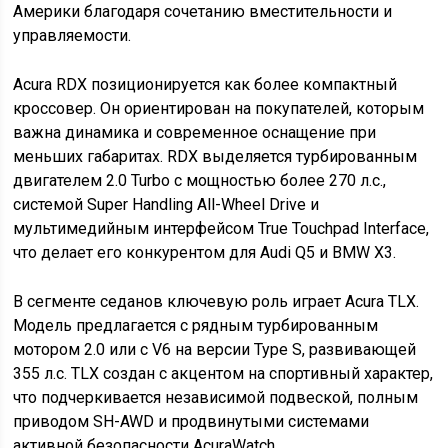
Америки благодаря сочетанию вместительности и
управляемости.
Acura RDX позиционируется как более компактный
кроссовер. Он ориентирован на покупателей, которым
важна динамика и современное оснащение при
меньших габаритах. RDX выделяется турбированным
двигателем 2.0 Turbo с мощностью более 270 л.с.,
системой Super Handling All-Wheel Drive и
мультимедийным интерфейсом True Touchpad Interface,
что делает его конкурентом для Audi Q5 и BMW X3.
В сегменте седанов ключевую роль играет Acura TLX.
Модель предлагается с рядным турбированным
мотором 2.0 или с V6 на версии Type S, развивающей
355 л.с. TLX создан с акцентом на спортивный характер,
что подчеркивается независимой подвеской, полным
приводом SH-AWD и продвинутыми системами
активной безопасности AcuraWatch.