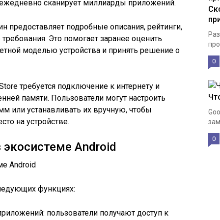
ый ежедневно сканирует миллиарды приложений.
Ск
пр
н предоставляет подробные описания, рейтинги,
Раз
требования. Это помогает заранее оценить
про
етной моделью устройства и принять решение о
0
Store требуется подключение к интернету и
Чт
енней памяти. Пользователи могут настроить
м или устанавливать их вручную, чтобы
Goo
сто на устройстве.
зам
0
в экосистеме Android
следующих функциях:
риложений: пользователи получают доступ к