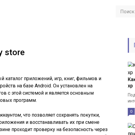
y store
й каталог приложений, игр, книг, фильмов и
Ка
ойств на базе Android. Он установлен на
xp
ов с этой системой и является основным
Под
новых программ.
инт
0
аккаунтом
, что позволяет сохранять покупки,
риложения и восстанавливать их при смене
зине проходит проверку на безопасность через