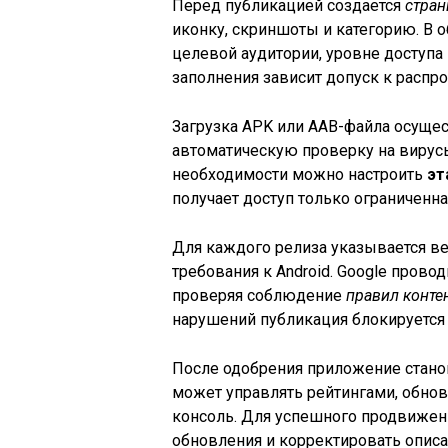
Перед публикацией создается
стран
иконку, скриншоты и категорию. В 
целевой аудитории, уровне доступа
заполнения зависит допуск к распр
Загрузка APK или AAB-файла осущес
автоматическую проверку на вирусы
необходимости можно настроить
эт
получает доступ только ограниченна
Для каждого релиза указывается в
требования к Android. Google прово
проверяя соблюдение
правил конте
нарушений публикация блокируется 
После одобрения приложение станов
может управлять рейтингами, обнов
консоль. Для успешного продвижен
обновления и корректировать описа