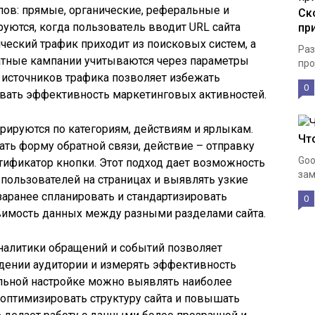
пов: прямые, органические, реферальные и
Ск
ются, когда пользователь вводит URL сайта
пр
ческий трафик приходит из поисковых систем, а
Раз
латные кампании учитываются через параметры
про
 источников трафика позволяет избежать
0
ивать эффективность маркетинговых активностей.
урируются по категориям, действиям и ярлыкам.
Чт
ать форму обратной связи, действие – отправку
Goo
тификатор кнопки. Этот подход дает возможность
зам
пользователей на страницах и выявлять узкие
заранее спланировать и стандартизировать
0
авимость данных между разными разделами сайта.
алитики обращений и событий позволяет
дении аудитории и измерять эффективность
льной настройке можно выявлять наиболее
оптимизировать структуру сайта и повышать