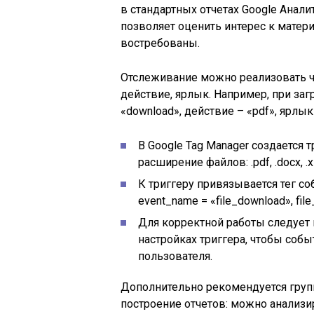
в стандартных отчетах Google Анали
позволяет оценить интерес к матери
востребованы.
Отслеживание можно реализовать че
действие, ярлык. Например, при за
«download», действие – «pdf», ярлык
В Google Tag Manager создается 
расширение файлов: .pdf, .docx, .xl
К триггеру привязывается тег соб
event_name = «file_download», file_n
Для корректной работы следует
настройках триггера, чтобы соб
пользователя.
Дополнительно рекомендуется групп
построение отчетов: можно анализи