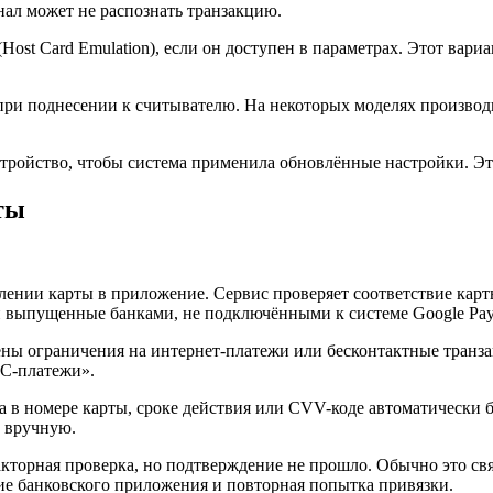
нал может не распознать транзакцию.
st Card Emulation), если он доступен в параметрах. Этот вари
 при поднесении к считывателю. На некоторых моделях произво
тройство, чтобы система применила обновлённые настройки. Это
ты
влении карты в приложение. Сервис проверяет соответствие кар
 выпущенные банками, не подключёнными к системе Google Pay
лены ограничения на интернет-платежи или бесконтактные транз
FC-платежи».
в номере карты, сроке действия или CVV-коде автоматически бл
 вручную.
акторная проверка, но подтверждение не прошло. Обычно это св
ие банковского приложения и повторная попытка привязки.