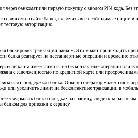
ция через банкомат или первую покупку с вводом PIN-кода. Без эт
 сервисом на сайте банка, включить все необходимые опции в пр
т тестовую авторизацию.
еская блокировка транзакции банком. Это может происходить при
ти банка реагирует на нестандартные операции и временно отк
ер, если карта имеет лимиты на бесконтактные операции или ес
вязана с задолженностью по кредитной карте или просроченными
связаться с поддержкой банка. Обычно оператор может снять ог
ежи или увеличить лимит на бесконтактные транзакции в мобил
ее уведомлять банк о поездках за границу, следить за балансом
ы банком для привязки к сервису.