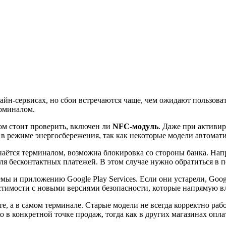
лайн-сервисах, но сбои встречаются чаще, чем ожидают пользов
ерминалом.
ом стоит проверить, включен ли
NFC-модуль
. Даже при активи
л в режиме энергосбережения, так как некоторые модели автома
ознаётся терминалом, возможна блокировка со стороны банка. На
ля бесконтактных платежей. В этом случае нужно обратиться в п
ы и приложению Google Play Services. Если они устарели, Goog
стимости с новыми версиями безопасности, которые напрямую в
е, а в самом терминале. Старые модели не всегда корректно раб
ко в конкретной точке продаж, тогда как в других магазинах опл