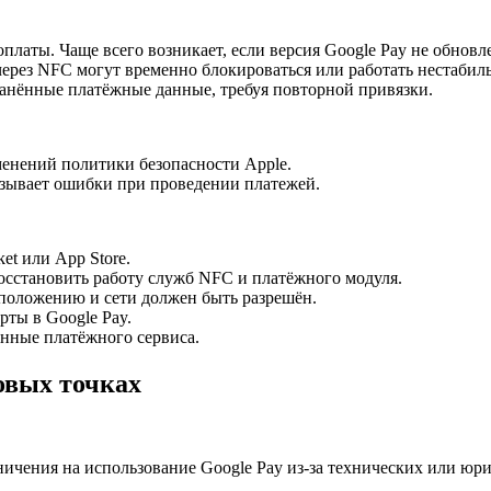
аты. Чаще всего возникает, если версия Google Pay не обновл
рез NFC могут временно блокироваться или работать нестабил
ранённые платёжные данные, требуя повторной привязки.
зменений политики безопасности Apple.
зывает ошибки при проведении платежей.
et или App Store.
осстановить работу служб NFC и платёжного модуля.
положению и сети должен быть разрешён.
рты в Google Pay.
анные платёжного сервиса.
овых точках
ичения на использование Google Pay из-за технических или ю