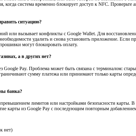
я, когда система временно блокирует доступ к NFC. Проверьте 
справить ситуацию?
ний или вызывает конфликты с Google Wallet. Для восстановлен
 необходимости удалить и снова установить приложение. Если пр
 прошивки могут блокировать оплату.
азинах, а в других нет?
з Google Pay. Проблема может быть связана с терминалом: стар
ограничивают сумму платежа или принимают только карты опред
оны банка?
превышением лимитов или настройками безопасности карты. В т
тие карты из Google Pay с последующим повторным добавлением 
к нет)