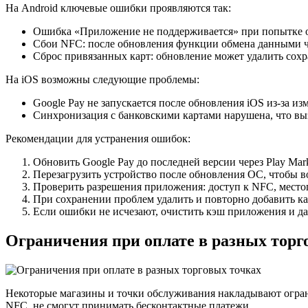
На Android ключевые ошибки проявляются так:
Ошибка «Приложение не поддерживается» при попытке опл
Сбои NFC: после обновления функции обмена данными че
Сброс привязанных карт: обновление может удалить сох
На iOS возможны следующие проблемы:
Google Pay не запускается после обновления iOS из-за и
Синхронизация с банковскими картами нарушена, что вы
Рекомендации для устранения ошибок:
Обновить Google Pay до последней версии через Play Mark
Перезагрузить устройство после обновления ОС, чтобы в
Проверить разрешения приложения: доступ к NFC, место
При сохранении проблем удалить и повторно добавить ка
Если ошибки не исчезают, очистить кэш приложения и д
Ограничения при оплате в разных торг
Некоторые магазины и точки обслуживания накладывают огран
NFC, не смогут принимать бесконтактные платежи.