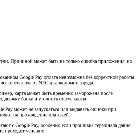
атели. Причиной может быть не только ошибка приложения, но
рованном Google Pay оплата невозможна без корректной работы
тически отключают NFC для экономии заряда.
пример, карта может быть временно заморожена после
оддержку банка и уточнить статус карты.
le Pay может не запускаться или выдавать ошибки при
лияют на прохождение платежей.
отают с Google Pay, особенно если прошивка терминала давно
ата проходит успешно.