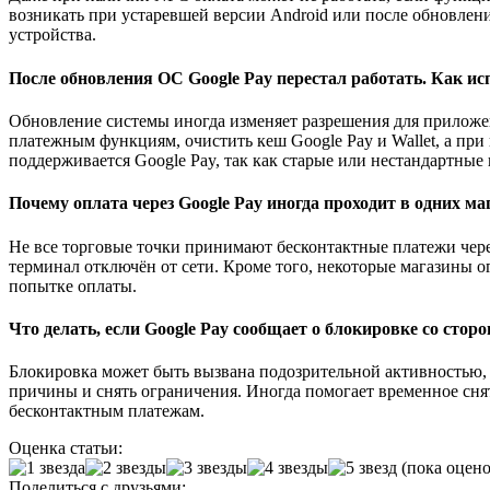
возникать при устаревшей версии Android или после обновлени
устройства.
После обновления ОС Google Pay перестал работать. Как и
Обновление системы иногда изменяет разрешения для приложе
платежным функциям, очистить кеш Google Pay и Wallet, а при
поддерживается Google Pay, так как старые или нестандартные
Почему оплата через Google Pay иногда проходит в одних маг
Не все торговые точки принимают бесконтактные платежи чере
терминал отключён от сети. Кроме того, некоторые магазины 
попытке оплаты.
Что делать, если Google Pay сообщает о блокировке со стор
Блокировка может быть вызвана подозрительной активностью, 
причины и снять ограничения. Иногда помогает временное сня
бесконтактным платежам.
Оценка статьи:
(пока оцено
Поделиться с друзьями: