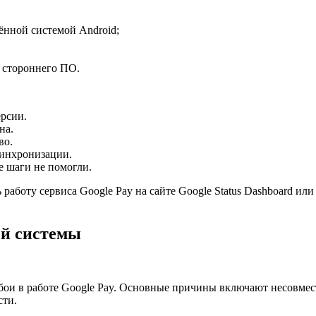
лённой системой Android;
 стороннего ПО.
ерсии.
на.
во.
синхронизации.
е шаги не помогли.
 работу сервиса Google Pay на сайте Google Status Dashboard ил
ой системы
сбои в работе Google Pay. Основные причины включают несовме
сти.