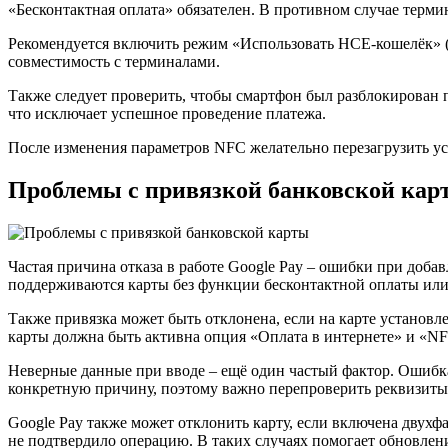
«Бесконтактная оплата» обязателен. В противном случае терми
Рекомендуется включить режим «Использовать HCE-кошелёк» (Ho
совместимость с терминалами.
Также следует проверить, чтобы смартфон был разблокирован
что исключает успешное проведение платежа.
После изменения параметров NFC желательно перезагрузить ус
Проблемы с привязкой банковской кар
Частая причина отказа в работе Google Pay – ошибки при доба
поддерживаются карты без функции бесконтактной оплаты или
Также привязка может быть отклонена, если на карте установ
карты должна быть активна опция «Оплата в интернете» и «N
Неверные данные при вводе – ещё один частый фактор. Ошибка 
конкретную причину, поэтому важно перепроверить реквизиты
Google Pay также может отклонить карту, если включена двухф
не подтвердило операцию. В таких случаях помогает обновлен