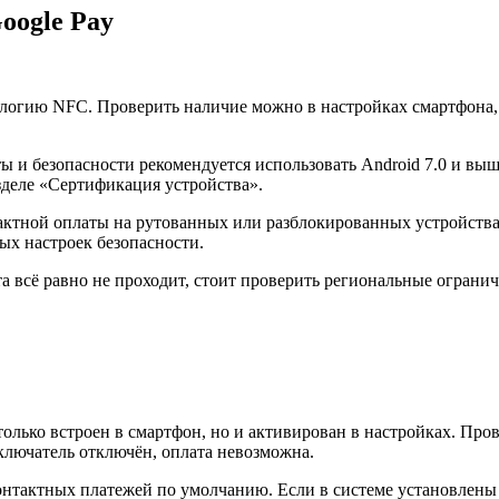
oogle Pay
ологию NFC. Проверить наличие можно в настройках смартфона,
оты и безопасности рекомендуется использовать Android 7.0 и в
разделе «Сертификация устройства».
тной оплаты на рутованных или разблокированных устройствах.
ых настроек безопасности.
а всё равно не проходит, стоит проверить региональные огранич
только встроен в смартфон, но и активирован в настройках. Пр
еключатель отключён, оплата невозможна.
онтактных платежей по умолчанию. Если в системе установлены н