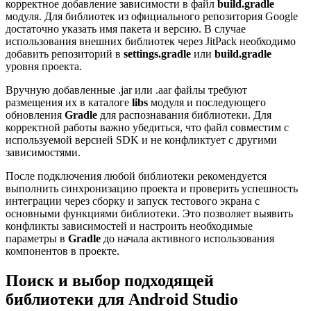
корректное добавление зависимости в файл
build.gradle
модуля. Для библиотек из официального репозитория Google
достаточно указать имя пакета и версию. В случае
использования внешних библиотек через JitPack необходимо
добавить репозиторий в
settings.gradle
или
build.gradle
уровня проекта.
Вручную добавленные .jar или .aar файлы требуют
размещения их в каталоге
libs
модуля и последующего
обновления
Gradle
для распознавания библиотеки. Для
корректной работы важно убедиться, что файл совместим с
используемой версией SDK и не конфликтует с другими
зависимостями.
После подключения любой библиотеки рекомендуется
выполнить синхронизацию проекта и проверить успешность
интеграции через сборку и запуск тестового экрана с
основными функциями библиотеки. Это позволяет выявить
конфликты зависимостей и настроить необходимые
параметры в
Gradle
до начала активного использования
компонентов в проекте.
Поиск и выбор подходящей
библиотеки для Android Studio