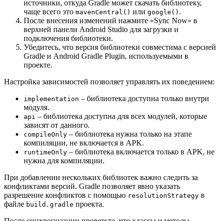
источники, откуда Gradle может скачать библиотеку,
чаще всего это
или
.
mavenCentral()
google()
После внесения изменений нажмите «Sync Now» в
верхней панели Android Studio для загрузки и
подключения библиотеки.
Убедитесь, что версия библиотеки совместима с версией
Gradle и Android Gradle Plugin, используемыми в
проекте.
Настройка зависимостей позволяет управлять их поведением:
– библиотека доступна только внутри
implementation
модуля.
– библиотека доступна для всех модулей, которые
api
зависят от данного.
– библиотека нужна только на этапе
compileOnly
компиляции, не включается в APK.
– библиотека включается только в APK, не
runtimeOnly
нужна для компиляции.
При добавлении нескольких библиотек важно следить за
конфликтами версий. Gradle позволяет явно указать
разрешение конфликтов с помощью
в
resolutionStrategy
файле
проекта.
build.gradle
После синхронизации проверьте, что классы и методы