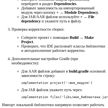
перейдите в раздел
Dependencies
.
Добавьте зависимость на импортированный
модуль через кнопку
+ → Module Dependency
.
Для JAR/AAR файлов используйте
+ → File
dependency
и укажите путь к файлу.
Проверка корректности сборки:
Соберите проект с помощью
Build → Make
Project
.
Проверьте, что IDE распознаёт классы библиотеки
и автодополнение работает корректно.
Дополнительные настройки Gradle (при
необходимости):
Для AAR файлов добавьте в
build.gradle
основной
зависимости строку:
implementation project(':имя_модуля')
Для JAR файлов укажите путь через:
implementation files('libs/имя_библиотеки.jar
Импорт локальной библиотеки напрямую позволяет работать