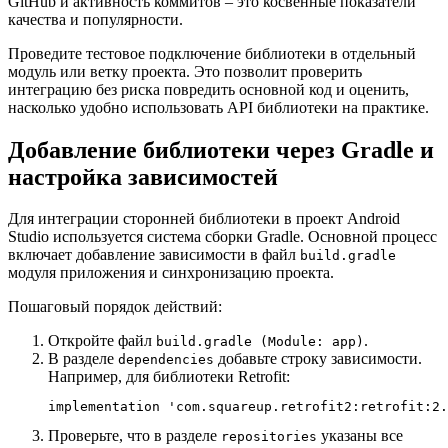
GitHub и активность коммитов – это косвенные показатели
качества и популярности.
Проведите тестовое подключение библиотеки в отдельный
модуль или ветку проекта. Это позволит проверить
интеграцию без риска повредить основной код и оценить,
насколько удобно использовать API библиотеки на практике.
Добавление библиотеки через Gradle и
настройка зависимостей
Для интеграции сторонней библиотеки в проект Android
Studio используется система сборки Gradle. Основной процесс
включает добавление зависимости в файл
build.gradle
модуля приложения и синхронизацию проекта.
Пошаговый порядок действий:
Откройте файл
.
build.gradle (Module: app)
В разделе
добавьте строку зависимости.
dependencies
Например, для библиотеки Retrofit:
implementation 'com.squareup.retrofit2:retrofit:2.
Проверьте, что в разделе
указаны все
repositories