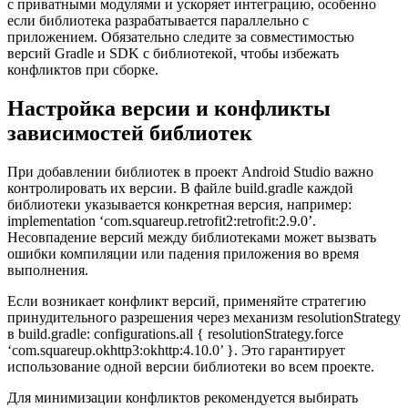
с приватными модулями и ускоряет интеграцию, особенно
если библиотека разрабатывается параллельно с
приложением. Обязательно следите за совместимостью
версий Gradle и SDK с библиотекой, чтобы избежать
конфликтов при сборке.
Настройка версии и конфликты
зависимостей библиотек
При добавлении библиотек в проект Android Studio важно
контролировать их версии. В файле build.gradle каждой
библиотеки указывается конкретная версия, например:
implementation ‘com.squareup.retrofit2:retrofit:2.9.0’.
Несовпадение версий между библиотеками может вызвать
ошибки компиляции или падения приложения во время
выполнения.
Если возникает конфликт версий, применяйте стратегию
принудительного разрешения через механизм resolutionStrategy
в build.gradle: configurations.all { resolutionStrategy.force
‘com.squareup.okhttp3:okhttp:4.10.0’ }. Это гарантирует
использование одной версии библиотеки во всем проекте.
Для минимизации конфликтов рекомендуется выбирать