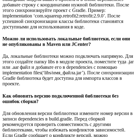
добавьте строку с координатами нужной библиотеки. После
этого синхронизируйте проект с Gradle. Пример:
implementation ‘com.squareup.retrofit2:retrofit:2.9.0’. После
успешной синхронизации классы библиотеки становятся
доступными для использования в коде.
Можно ли использовать локальные библиотеки, если они
не опубликованы в Maven или JCenter?
Да, локальные библиотеки можно подключать напрямую. Для
этого создайте папку libs в модуле проекта, поместите туда .jar
или .aar файл и добавьте его в dependencies с помощью
implementation files(‘libs/имя_файла.jar’). После синхронизации
Gradle библиотека будет доступна для импорта классов в
проекте.
Как обновить версию подключенной библиотеки без
ошибок сборки?
Для обновления версии библиотеки измените номер версии в
записи dependencies в build.gradle. Перед сборкой
рекомендуется проверить совместимость с другими
библиотеками, чтобы избежать конфликтов зависимостей.
Если Gradle сообщает о конфликте версий, можно