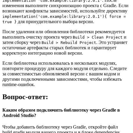
. После
implementation 'com.example:library:2.0.1'
изменения выполните синхронизацию проекта с Gradle. Если
возникают конфликты зависимостей, используйте директиву
implementation('com.example:library:2.0.1'){ force =
для принудительного выбора версии.
true }
После удаления или обновления библиотеки рекомендуется
выполнить очистку проекта через
и
Build > Clean Project
затем сборку через
. Это устраняет
Build > Rebuild Project
остаточные артефакты старых библиотек и гарантирует
корректную интеграцию новой версии.
Если библиотека использовалась в нескольких модулях,
повторите процедуру для каждого модуля отдельно. Следите
за совместимостью обновляемой версии с вашим кодом и
другими подключенными зависимостями, чтобы избежать
runtime-ошибок.
Вопрос-ответ:
Каким образом подключить библиотеку через Gradle в
Android Studio?
Чтобы добавить библиотеку через Gradle, откройте файл
build.gradle модуля вашего проекта и в блоке dependencies