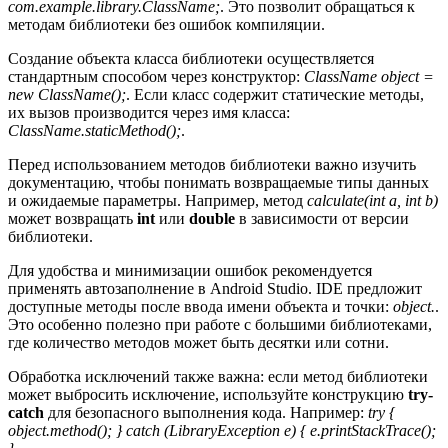
com.example.library.ClassName;
. Это позволит обращаться к
методам библиотеки без ошибок компиляции.
Создание объекта класса библиотеки осуществляется
стандартным способом через конструктор:
ClassName object =
new ClassName();
. Если класс содержит статические методы,
их вызов производится через имя класса:
ClassName.staticMethod();
.
Перед использованием методов библиотеки важно изучить
документацию, чтобы понимать возвращаемые типы данных
и ожидаемые параметры. Например, метод
calculate(int a, int b)
может возвращать
int
или
double
в зависимости от версии
библиотеки.
Для удобства и минимизации ошибок рекомендуется
применять автозаполнение в Android Studio. IDE предложит
доступные методы после ввода имени объекта и точки:
object.
.
Это особенно полезно при работе с большими библиотеками,
где количество методов может быть десятки или сотни.
Обработка исключений также важна: если метод библиотеки
может выбросить исключение, используйте конструкцию
try-
catch
для безопасного выполнения кода. Например:
try {
object.method(); } catch (LibraryException e) { e.printStackTrace();