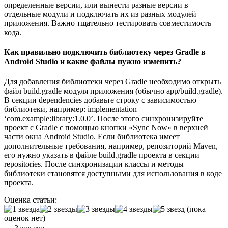
определенные версии, или вынести разные версии в
отдельные модули и подключать их из разных модулей
приложения. Важно тщательно тестировать совместимость
кода.
Как правильно подключить библиотеку через Gradle в
Android Studio и какие файлы нужно изменить?
Для добавления библиотеки через Gradle необходимо открыть
файл build.gradle модуля приложения (обычно app/build.gradle).
В секции dependencies добавьте строку с зависимостью
библиотеки, например: implementation
‘com.example:library:1.0.0’. После этого синхронизируйте
проект с Gradle с помощью кнопки «Sync Now» в верхней
части окна Android Studio. Если библиотека имеет
дополнительные требования, например, репозиторий Maven,
его нужно указать в файле build.gradle проекта в секции
repositories. После синхронизации классы и методы
библиотеки становятся доступными для использования в коде
проекта.
Оценка статьи:
(пока
оценок нет)