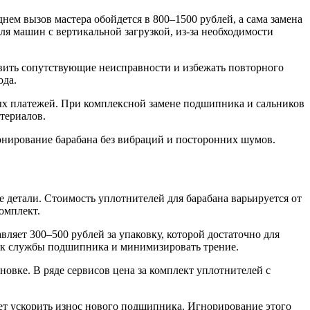
ем вызов мастера обойдется в 800–1500 рублей, а сама замена
ля машин с вертикальной загрузкой, из-за необходимости
явить сопутствующие неисправности и избежать повторного
ода.
ных платежей. При комплексной замене подшипника и сальников
териалов.
нирование барабана без вибраций и посторонних шумов.
 детали. Стоимость уплотнителей для барабана варьируется от
омплект.
ляет 300–500 рублей за упаковку, которой достаточно для
рок службы подшипника и минимизировать трение.
новке. В ряде сервисов цена за комплект уплотнителей с
жет ускорить износ нового подшипника. Игнорирование этого