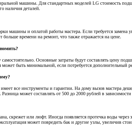
иральной машины. Для стандартных моделей LG стоимость подши
го наличия деталей.
орки машины и оплатой работы мастера. Если требуется замена 
 больше времени на ремонт, что также отражается на цене.
ономить?
 самостоятельно. Основные затраты будут составлять цену под
я может быть минимальной, если потребуется дополнительный р
дому?
 имеет все инструменты и гарантии. На дому вызов мастера деш
 Разница может составлять от 500 до 2000 рублей в зависимости
а, скрежет или люфт. Иногда появляется протечка воды через 
эксплуатация может повредить бак и другие узлы, увеличив стои