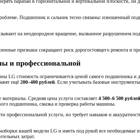
верять барабан в горизонтальной и вертикальной плоскости, о
проблеме. Подшипник и сальник тесно связаны: изношенный под
азывают на неоднородное вращение, вызванное разрушением под
исленные признаки сокращают риск дорогостоящего ремонта и п
ны и профессиональной
ины LG стоимость ограничивается ценой самого подшипника и
бавят ещё
200–400 рублей
. Если учитывать базовые инструменты
е материалы. Средняя цена услуги составляет
4 500–6 500 рубле
ового подшипника, смазка и проверка работы машины.
ти профессиональной услуги, но требует навыков и аккуратнос
разборки вашей модели LG и иметь под рукой все необходимые и
ительных затрат.