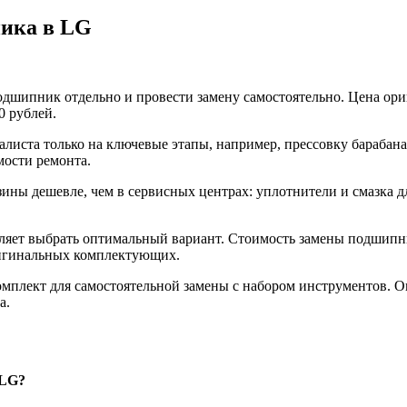
ника в LG
одшипник отдельно и провести замену самостоятельно. Цена ор
0 рублей.
алиста только на ключевые этапы, например, прессовку барабан
мости ремонта.
зины дешевле, чем в сервисных центрах: уплотнители и смазка 
ляет выбрать оптимальный вариант. Стоимость замены подшипни
ригинальных комплектующих.
мплект для самостоятельной замены с набором инструментов. О
а.
 LG?