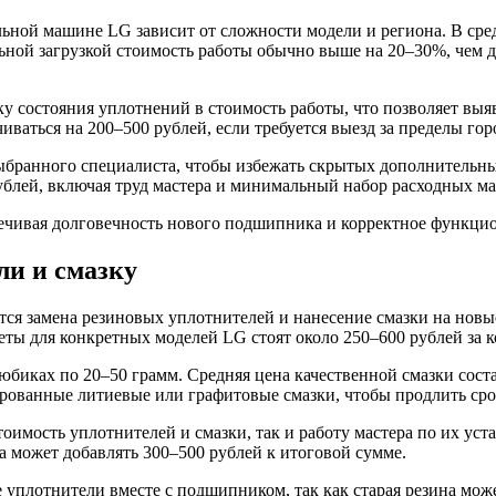
ной машине LG зависит от сложности модели и региона. В средн
льной загрузкой стоимость работы обычно выше на 20–30%, чем д
у состояния уплотнений в стоимость работы, что позволяет вы
ваться на 200–500 рублей, если требуется выезд за пределы гор
 выбранного специалиста, чтобы избежать скрытых дополнитель
ублей, включая труд мастера и минимальный набор расходных ма
ечивая долговечность нового подшипника и корректное функцио
ли и смазку
ся замена резиновых уплотнителей и нанесение смазки на новые
еты для конкретных моделей LG стоят около 250–600 рублей за к
иках по 20–50 грамм. Средняя цена качественной смазки состав
ированные литиевые или графитовые смазки, чтобы продлить с
имость уплотнителей и смазки, так и работу мастера по их уста
ка может добавлять 300–500 рублей к итоговой сумме.
е уплотнители вместе с подшипником, так как старая резина мо