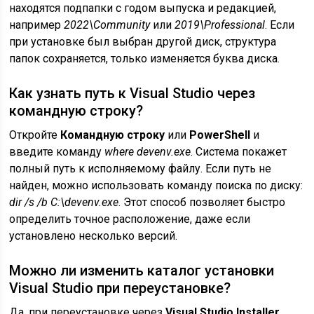
находятся подпапки с годом выпуска и редакцией,
например
2022\Community
или
2019\Professional
. Если
при установке был выбран другой диск, структура
папок сохраняется, только изменяется буква диска.
Как узнать путь к Visual Studio через
командную строку?
Откройте
Командную строку
или
PowerShell
и
введите команду
where devenv.exe
. Система покажет
полный путь к исполняемому файлу. Если путь не
найден, можно использовать команду поиска по диску:
dir /s /b C:\devenv.exe
. Этот способ позволяет быстро
определить точное расположение, даже если
установлено несколько версий.
Можно ли изменить каталог установки
Visual Studio при переустановке?
Да, при переустановке через
Visual Studio Installer