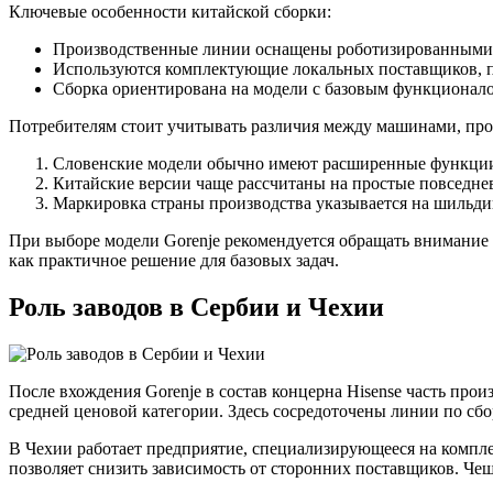
Ключевые особенности китайской сборки:
Производственные линии оснащены роботизированными с
Используются комплектующие локальных поставщиков, 
Сборка ориентирована на модели с базовым функционал
Потребителям стоит учитывать различия между машинами, пр
Словенские модели обычно имеют расширенные функции:
Китайские версии чаще рассчитаны на простые повседнев
Маркировка страны производства указывается на шильдик
При выборе модели Gorenje рекомендуется обращать внимание
как практичное решение для базовых задач.
Роль заводов в Сербии и Чехии
После вхождения Gorenje в состав концерна Hisense часть про
средней ценовой категории. Здесь сосредоточены линии по с
В Чехии работает предприятие, специализирующееся на компле
позволяет снизить зависимость от сторонних поставщиков. Че