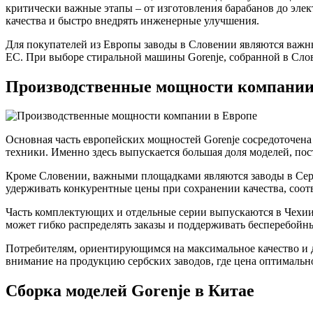
критически важные этапы – от изготовления барабанов до эл
качества и быстро внедрять инженерные улучшения.
Для покупателей из Европы заводы в Словении являются важны
ЕС. При выборе стиральной машины Gorenje, собранной в Сло
Производственные мощности компании
Основная часть европейских мощностей Gorenje сосредоточена
техники. Именно здесь выпускается большая доля моделей, п
Кроме Словении, важными площадками являются заводы в Серб
удерживать конкурентные цены при сохранении качества, соот
Часть комплектующих и отдельные серии выпускаются в Чехии 
может гибко распределять заказы и поддерживать бесперебойн
Потребителям, ориентирующимся на максимальное качество и д
внимание на продукцию сербских заводов, где цена оптимально
Сборка моделей Gorenje в Китае