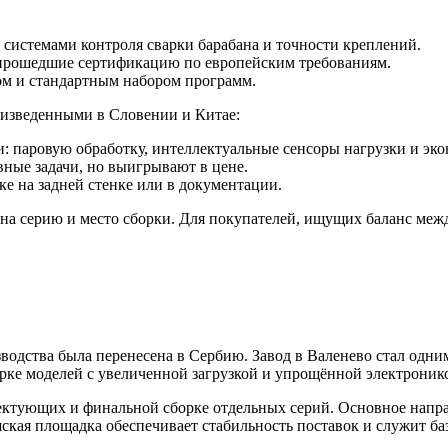
истемами контроля сварки барабана и точности креплений.
прошедшие сертификацию по европейским требованиям.
ом и стандартным набором программ.
оизведенными в Словении и Китае:
 паровую обработку, интеллектуальные сенсоры нагрузки и эк
ные задачи, но выигрывают в цене.
е на задней стенке или в документации.
 на серию и место сборки. Для покупателей, ищущих баланс меж
изводства была перенесена в Сербию. Завод в Валенево стал од
борке моделей с увеличенной загрузкой и упрощённой электрон
ктующих и финальной сборке отдельных серий. Основное направ
шская площадка обеспечивает стабильность поставок и служит б