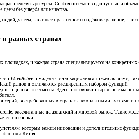
о распределять ресурсы: Сербия отвечает за доступные и объёмн
 цены без ущерба для качества.
, подойдут тем, кто ищет практичное и надёжное решение, а тех
 в разных странах
х площадках, и каждая страна специализируется на конкретных 
серии
WaveActive
и модели с инновационными технологиями, таки
йский рынок и отличаются расширенным набором функций.
реднего ценового сегмента. Здесь производят стиральные машин
бителя.
и серий, востребованных в странах с компактными кухнями и 
renje, рассчитанные на азиатский и мировой рынок. Такие мод
ачество сборки.
упателям, которым важны инновации и дополнительные функции, 
ербии или Китая.