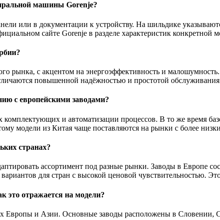
тиральной машины Gorenje?
анели или в документации к устройству. На шильдике указывают
фициальном сайте Gorenje в разделе характеристик конкретной м
рбии?
ого рынка, с акцентом на энергоэффективность и малошумность
отличаются повышенной надёжностью и простотой обслуживания
ению с европейскими заводами?
ых комплектующих и автоматизации процессов. В то же время б
этому модели из Китая чаще поставляются на рынки с более низ
ьких странах?
адаптировать ассортимент под разные рынки. Заводы в Европе с
 вариантов для стран с высокой ценовой чувствительностью. Это
к это отражается на модели?
ах Европы и Азии. Основные заводы расположены в Словении, С