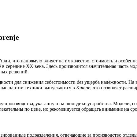
orenje
 Азии, что напрямую влияет на их качество, стоимость и особен
 в середине XX века. Здесь производится значительная часть мо
рных решений.
щности для снижения себестоимости без ущерба надёжности. На 
ьные партии техники выпускаются в
Китае
, что позволяет расш
у производства, указанную на шильдике устройства. Модели, с
екательны по цене, но рекомендуется обращать внимание на сро
зированные подразделения, отвечающие за производство отдель