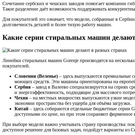
Сочетание сербских и чешских заводов помогает компании гибк
Такое разделение даёт возможность поддерживать конкурентные
Для покупателей это означает, что модели, собранные в Сербии
долговечность деталей и более тихую работу машин.
Какие серии стиральных машин делают
Линейки стиральных машин Gorenje производятся на нескольки
покупателей.
Словения (Веленье)
– здесь выпускаются премиальные 
моющих средств. Эти машины ориентированы на европе
Сербия
– завод в Валеево специализируется на сериях с
и энергоэффективность, подходящие для массового потре
Чехия
– на местных мощностях выпускаются узкие модел
экономии пространства без ущерба для объёма загрузки.
Китай
– здесь собираются отдельные бюджетные серии Go
доступными по цене, но при этом сохраняют фирменное к
При выборе модели важно учитывать страну производства: пок
доступное решение для базовых задач, подойдут варианты из С