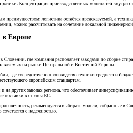
ектроники. Концентрация производственных мощностей внутри с
м преимуществом: логистика остаётся предсказуемой, а техник
вении, можно рассчитывать на сочетание локальной инженерно
 в Европе
 в Словении, где компания располагает заводами по сборке сти
оставляемых на рынки Центральной и Восточной Европы.
ии, где сосредоточено производство техники среднего и бюдж
ветствующего европейским стандартам.
и на других заводах региона, что обеспечивает диверсификацию
ые поставки в страны ЕС.
олговечность, рекомендуется выбирать модели, собранные в Сл
 сочетается с надежностью.