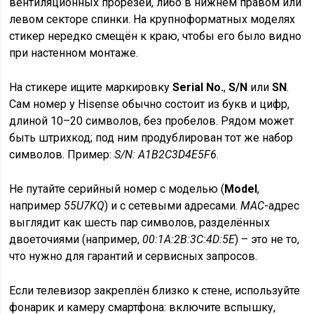
вентиляционных прорезей, либо в нижнем правом или
левом секторе спинки. На крупноформатных моделях
стикер нередко смещён к краю, чтобы его было видно
при настенном монтаже.
На стикере ищите маркировку
Serial No.
,
S/N
или
SN
.
Сам номер у Hisense обычно состоит из букв и цифр,
длиной 10–20 символов, без пробелов. Рядом может
быть штрихкод; под ним продублирован тот же набор
символов. Пример:
S/N: A1B2C3D4E5F6
.
Не путайте серийный номер с моделью (
Model
,
например
55U7KQ
) и с сетевыми адресами.
MAC
-адрес
выглядит как шесть пар символов, разделённых
двоеточиями (например,
00:1A:2B:3C:4D:5E
) – это не то,
что нужно для гарантий и сервисных запросов.
Если телевизор закреплён близко к стене, используйте
фонарик и камеру смартфона: включите вспышку,