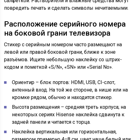
салфеткой. Растворители и влажные средства могут
повредить печать и сделать символы нечитаемыми.
Расположение серийного номера
на боковой грани телевизора
Стикер с серийным номером часто размещают на
левой или правой боковой грани, ближе к зоне
разъёмов. Ищите небольшую наклейку со штрих-
кодом и пометкой «S/N», «SN» или «Serial No».
Ориентир – блок портов: HDMI, USB, CI-слот,
антенный вход. На той же стороне, в нише или на
кромке рядом, обычно и находится стикер.
Высота размещения – средняя треть корпуса; на
некоторых сериях Hisense наклейка сдвинута к
задней панели и читается с торца.
Наклейка вертикальная или горизонтальная,
размером примерно 4–8 см, цвет чаще белый или