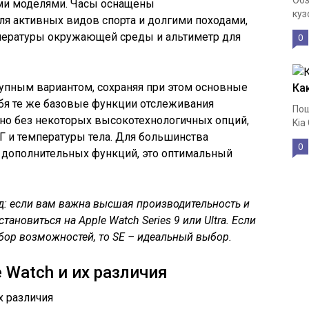
Обз
ми моделями. Часы оснащены
куз
я активных видов спорта и долгими походами,
пературы окружающей среды и альтиметр для
0
упным вариантом, сохраняя при этом основные
Ка
ебя те же базовые функции отслеживания
Пош
 но без некоторых высокотехнологичных опций,
Kia
Г и температуры тела. Для большинства
0
т дополнительных функций, это оптимальный
д: если вам важна высшая производительность и
ановиться на Apple Watch Series 9 или Ultra. Если
бор возможностей, то SE – идеальный выбор.
 Watch и их различия