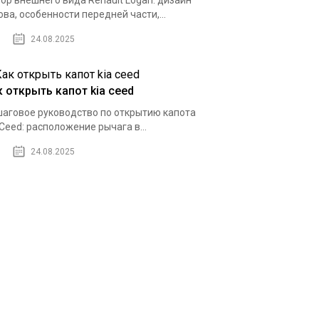
ор внешнего вида Renault Logan: дизайн
ова, особенности передней части,...
24.08.2025
к открыть капот kia ceed
аговое руководство по открытию капота
 Ceed: расположение рычага в...
24.08.2025