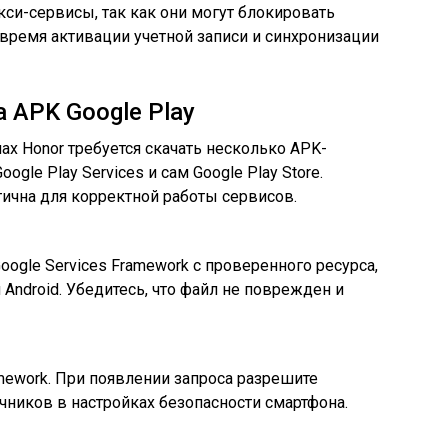
си-сервисы, так как они могут блокировать
время активации учетной записи и синхронизации
 APK Google Play
нах Honor требуется скачать несколько APK-
oogle Play Services и сам Google Play Store.
ична для корректной работы сервисов.
ogle Services Framework с проверенного ресурса,
ndroid. Убедитесь, что файл не поврежден и
amework. При появлении запроса разрешите
чников в настройках безопасности смартфона.