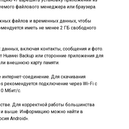
уемого файлового менеджера или браузера.
ужных файлов и временных данных, чтобы
омендуется иметь не менее 2 ГБ свободного
данных, включая контакты, сообщения и фото.
 Huawei Backup или сторонние приложения для
или внешнюю карту памяти.
ое интернет-соединение. Для скачивания
es рекомендуется подключение через Wi-Fi с
0 Мбит/с.
йстве. Для корректной работы большинства
 9 и выше. Информацию можно найти в
сия Android».