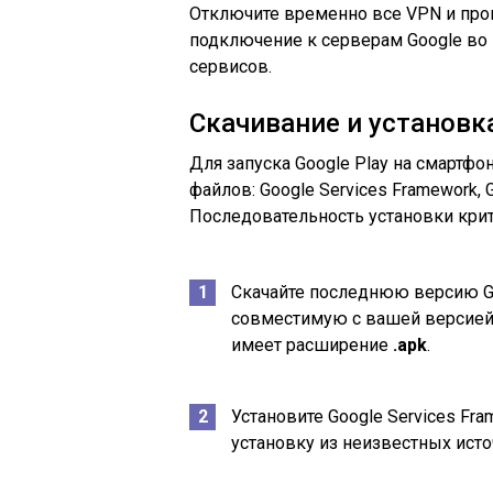
Отключите временно все VPN и прок
подключение к серверам Google во 
сервисов.
Скачивание и установка
Для запуска Google Play на смартфо
файлов: Google Services Framework, G
Последовательность установки крит
Скачайте последнюю версию Go
совместимую с вашей версией A
имеет расширение
.apk
.
Установите Google Services Fr
установку из неизвестных исто