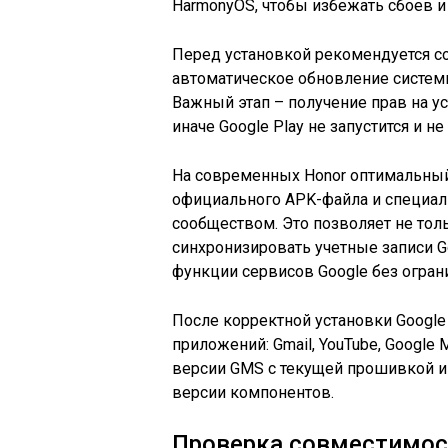
HarmonyOS, чтобы избежать сбоев и
Перед установкой рекомендуется с
автоматическое обновление систем
Важный этап – получение прав на у
иначе Google Play не запустится и 
На современных Honor оптимальный 
официального APK-файла и специа
сообществом. Это позволяет не тол
синхронизировать учетные записи G
функции сервисов Google без огран
После корректной установки Google
приложений: Gmail, YouTube, Googl
версии GMS с текущей прошивкой и
версии компонентов.
Проверка совместимост