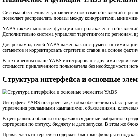
Система обеспечивает управление показами объявлений в реал
позволяет распределять показы между конкурентами, минимизи
YABS также выполняет функции контроля качества объявлений:
Дополнительно система управляет таргетингом по регионам, в
Для рекламодателей YABS важен как инструмент оптимизации б
сегментов и корректировать стратегию ставок на основе факти
В техническом плане YABS интегрирован с другими сервисами
стоимости привлеченного пользователя без необходимости исп
Структура интерфейса и основные эле
Интерфейс YABS построен так, чтобы обеспечивать быстрый до
управления рекламными кампаниями, объявлениями, ключевыми
В центральной области отображаются данные выбранного разде
сортировки по статусу, бюджету и дате запуска. В этом же бл
Правая часть интерфейса содержит быстрые фильтры и подсказ