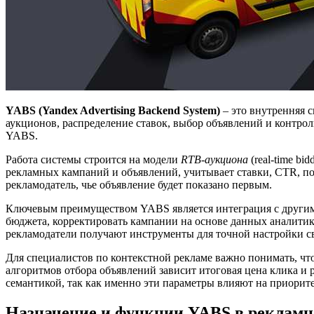
YABS (Yandex Advertising Backend System)
– это внутренняя с
аукционов, распределение ставок, выбор объявлений и контрол
YABS.
Работа системы строится на модели
RTB-аукциона
(real-time b
рекламных кампаний и объявлений, учитывает ставки, CTR, по
рекламодатель, чье объявление будет показано первым.
Ключевым преимуществом YABS является интеграция с другими
бюджета, корректировать кампании на основе данных аналитик
рекламодатели получают инструменты для точной настройки св
Для специалистов по контекстной рекламе важно понимать, чт
алгоритмов отбора объявлений зависит итоговая цена клика и р
семантикой, так как именно эти параметры влияют на приорите
Назначение и функции YABS в рекламн