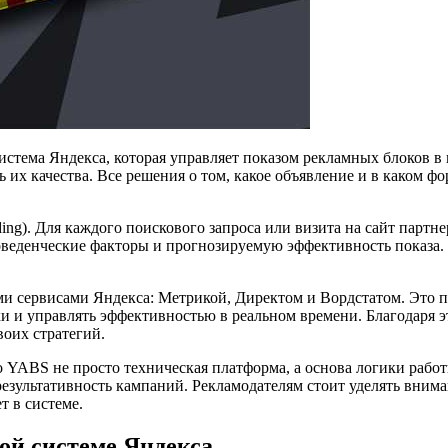
истема Яндекса, которая управляет показом рекламных блоков в 
ь их качества. Все решения о том, какое объявление и в каком 
idding). Для каждого поискового запроса или визита на сайт па
веденческие факторы и прогнозируемую эффективность показа. В
 сервисами Яндекса: Метрикой, Директом и Вордстатом. Это по
и и управлять эффективностью в реальном времени. Благодаря э
оих стратегий.
о YABS не просто техническая платформа, а основа логики рабо
езультативность кампаний. Рекламодателям стоит уделять вниман
т в системе.
ой системе Яндекса