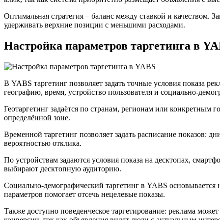
Оптимальная стратегия – баланс между ставкой и качеством. З
удерживать верхние позиции с меньшими расходами.
Настройка параметров таргетинга в Y
В YABS таргетинг позволяет задать точные условия показа ре
географию, время, устройство пользователя и социально-демог
Геотаргетинг задаётся по странам, регионам или конкретным г
определённой зоне.
Временной таргетинг позволяет задать расписание показов: дн
вероятностью отклика.
По устройствам задаются условия показа на десктопах, смарт
выбирают десктопную аудиторию.
Социально-демографический таргетинг в YABS основывается на
параметров помогает отсечь нецелевые показы.
Также доступно поведенческое таргетирование: реклама может
конверсии, так как объявления видят люди с актуальным интер