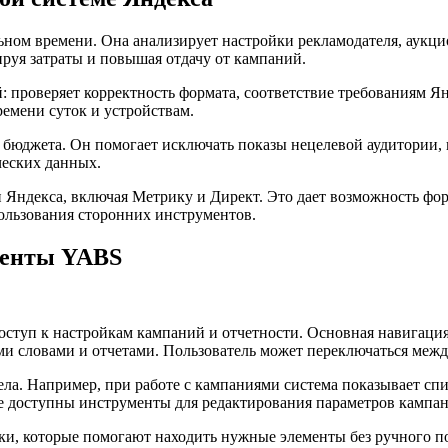
ьном времени. Она анализирует настройки рекламодателя, аукци
руя затраты и повышая отдачу от кампаний.
 проверяет корректность формата, соответствие требованиям Ян
ремени суток и устройствам.
юджета. Он помогает исключать показы нецелевой аудитории, п
ческих данных.
 Яндекса, включая Метрику и Директ. Это дает возможность фо
ользования сторонних инструментов.
менты YABS
ступ к настройкам кампаний и отчетности. Основная навигация 
 словами и отчетами. Пользователь может переключаться между
ла. Например, при работе с кампаниями система показывает сп
оке доступны инструменты для редактирования параметров кампа
ки, которые помогают находить нужные элементы без ручного п