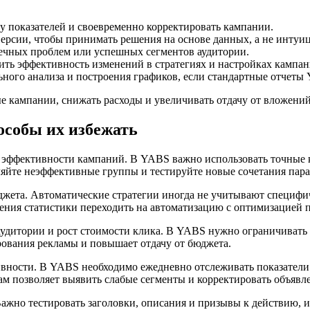
у показателей и своевременно корректировать кампании.
ерсии, чтобы принимать решения на основе данных, а не интуи
ечных проблем или успешных сегментов аудитории.
ить эффективность изменений в стратегиях и настройках кампан
ьного анализа и построения графиков, если стандартные отчет
е кампании, снижать расходы и увеличивать отдачу от вложени
особы их избежать
 эффективности кампаний. В YABS важно использовать точные кр
ляйте неэффективные группы и тестируйте новые сочетания пара
джета. Автоматические стратегии иногда не учитывают специфич
ления статистики переходить на автоматизацию с оптимизацией 
удитории и рост стоимости клика. В YABS нужно ограничивать к
рования рекламы и повышает отдачу от бюджета.
вности. В YABS необходимо ежедневно отслеживать показатели
м позволяет выявить слабые сегменты и корректировать объявле
жно тестировать заголовки, описания и призывы к действию, и