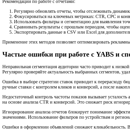
Рекомендации по работе с отчетами:
Регулярно обновлять отчеты, чтобы отслеживать динамик
Фокусироваться на ключевых метриках: CTR, CPC и конв
Использовать фильтры и сегментацию для выявления точ
Сравнивать результаты с прошлым периодом, чтобы оцен
Экспортировать данные в CSV или Excel для дополнител
Применение этих методов позволяет оптимизировать рекламны
Частые ошибки при работе с YABS и сп
Неправильная сегментация аудитории часто приводит к низкой
Регулярно проверяйте актуальность выбранных сегментов, уда
Ошибка в выборе стратегии ставок приводит к перерасходу бю
ручные ставки с контролем кликов и конверсий, а после накоп
Недостаточный контроль частоты показов вызывает усталость а
на основе анализа CTR и конверсий. Это снижает риск игнори
Игнорирование анализа отчетов блокирует понимание эффекти
значениями. Использование фильтров по устройствам и региона
Ошибки в оформлении объявлений снижают кликабельность. Ва