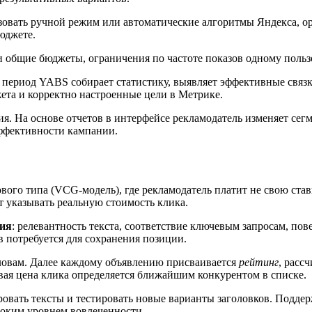
ьзовать ручной режим или автоматические алгоритмы Яндекса, 
юджете.
и общие бюджеты, ограничения по частоте показов одному поль
 период YABS собирает статистику, выявляет эффективные связк
ета и корректно настроенные цели в Метрике.
 На основе отчетов в интерфейсе рекламодатель изменяет сегм
эффективности кампании.
ого типа (VCG-модель), где рекламодатель платит не свою став
т указывать реальную стоимость клика.
ния
: релевантность текста, соответствие ключевым запросам, пове
 потребуется для сохранения позиции.
ловам. Далее каждому объявлению присваивается
рейтинг
, расс
вая цена клика определяется ближайшим конкурентом в списке.
овать тексты и тестировать новые варианты заголовков. Подде
соким уровнем вовлеченности.