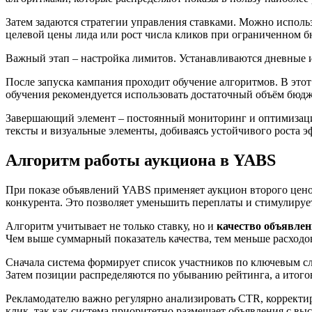
Затем задаются стратегии управления ставками. Можно испол
целевой цены лида или рост числа кликов при ограниченном б
Важный этап – настройка лимитов. Устанавливаются дневные 
После запуска кампания проходит обучение алгоритмов. В этот
обучения рекомендуется использовать достаточный объём бюдж
Завершающий элемент – постоянный мониторинг и оптимизация.
тексты и визуальные элементы, добиваясь устойчивого роста 
Алгоритм работы аукциона в YABS
При показе объявлений YABS применяет аукцион второго ценов
конкурента. Это позволяет уменьшить переплаты и стимулируе
Алгоритм учитывает не только ставку, но и
качество объявле
Чем выше суммарный показатель качества, тем меньше расходов
Сначала система формирует список участников по ключевым с
Затем позиции распределяются по убыванию рейтинга, а итого
Рекламодателю важно регулярно анализировать CTR, корректир
клик, так как система приоритетно размещает объявления с вы